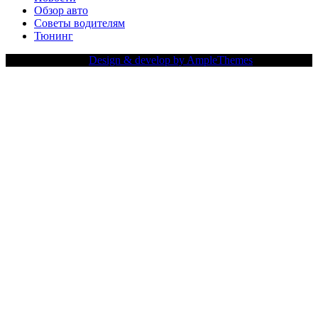
Обзор авто
Советы водителям
Тюнинг
Copy Right Text |
Design & develop by AmpleThemes