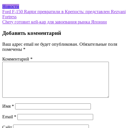
Новости
Навигация
Ford F-150 Raptor превратили в Крепость: представлен Rezvani
Fortress
по
Chery готовит кей-кар для завоевания рынка Японии
записям
Добавить комментарий
Ваш адрес email не будет опубликован.
Обязательные поля
помечены
*
Комментарий
*
Имя
*
Email
*
Сайт