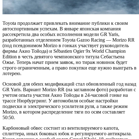
Toyota продолжает привлекать внимание публики к своим
автоспортивным успехам. В январе японская компания
рассекретила два особых исполнения модели GR Yaris,
разработанных отделением Toyota Gazoo Racing — Morizo RR
(под псевдонимом Morizo в гонках участвует руководитель
фирмы Акио Тойода) и Sébastien Ogier 9x World Champion
Edition в честь девятого чемпионского титула Себастьена
Ожье. Теперь начат прием заявок, но тираж новинок будет
строго ограниченным, а право покупки еще нужно выиграть в
лотерею.
Основой для обеих модификаций стал обновленный год назад
GR Yaris. Вариант Morizo RR (на заглавном фото) разработан с
учетом опыта участия Акио Тойоды в 24-часовой гонке на
трассе Нюрбургринг. У автомобиля особые настройки
подвески и электрического усилителя руля, а также режим
Morizo, в котором распределение тяги по осям составляет
50:50.
Карбоновый обвес состоит из вентилируемого капота,
сплиттера, иных боковых юбок и регулируемого антикрыла.