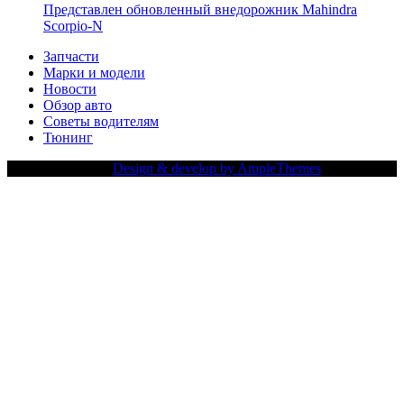
Представлен обновленный внедорожник Mahindra
Scorpio-N
Запчасти
Марки и модели
Новости
Обзор авто
Советы водителям
Тюнинг
Copy Right Text |
Design & develop by AmpleThemes