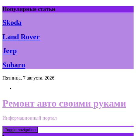
Skip
Популярные статьи
to
content
Skoda
Land Rover
Jeep
Subaru
Пятница, 7 августа, 2026
Ремонт авто своими руками
Информационный портал
Toggle navigation