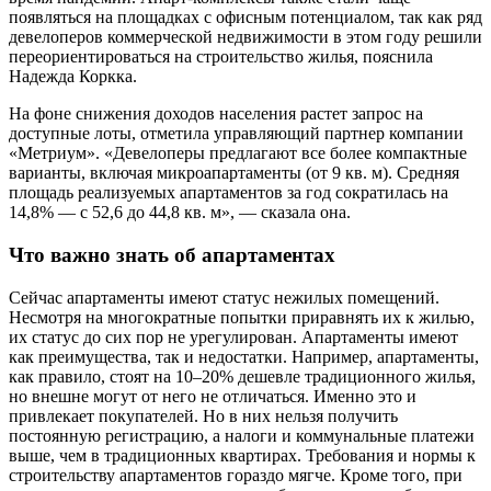
появляться на площадках с офисным потенциалом, так как ряд
девелоперов коммерческой недвижимости в этом году решили
переориентироваться на строительство жилья, пояснила
Надежда Коркка.
На фоне снижения доходов населения растет запрос на
доступные лоты, отметила управляющий партнер компании
«Метриум». «Девелоперы предлагают все более компактные
варианты, включая микроапартаменты (от 9 кв. м). Средняя
площадь реализуемых апартаментов за год сократилась на
14,8% — с 52,6 до 44,8 кв. м», — сказала она.
Что важно знать об апартаментах
Сейчас апартаменты имеют статус нежилых помещений.
Несмотря на многократные попытки приравнять их к жилью,
их статус до сих пор не урегулирован. Апартаменты имеют
как преимущества, так и недостатки. Например, апартаменты,
как правило, стоят на 10–20% дешевле традиционного жилья,
но внешне могут от него не отличаться. Именно это и
привлекает покупателей. Но в них нельзя получить
постоянную регистрацию, а налоги и коммунальные платежи
выше, чем в традиционных квартирах. Требования и нормы к
строительству апартаментов гораздо мягче. Кроме того, при