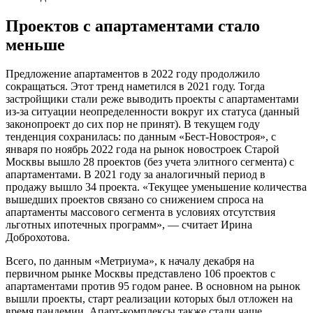
Проектов с апартаментами стало
меньше
Предложение апартаментов в 2022 году продолжило
сокращаться. Этот тренд наметился в 2021 году. Тогда
застройщики стали реже выводить проекты с апартаментами
из-за ситуации неопределенности вокруг их статуса (данный
законопроект до сих пор не принят). В текущем году
тенденция сохранилась: по данным «Бест-Новостроя», с
января по ноябрь 2022 года на рынок новостроек Старой
Москвы вышло 28 проектов (без учета элитного сегмента) с
апартаментами. В 2021 году за аналогичный период в
продажу вышло 34 проекта. «Текущее уменьшение количества
вышедших проектов связано со снижением спроса на
апартаменты массового сегмента в условиях отсутствия
льготных ипотечных программ», — считает Ирина
Доброхотова.
Всего, по данным «Метриума», к началу декабря на
первичном рынке Москвы представлено 106 проектов с
апартаментами против 95 годом ранее. В основном на рынок
вышли проекты, старт реализации которых был отложен на
время пандемии. Апарт-комплексы также стали чаще