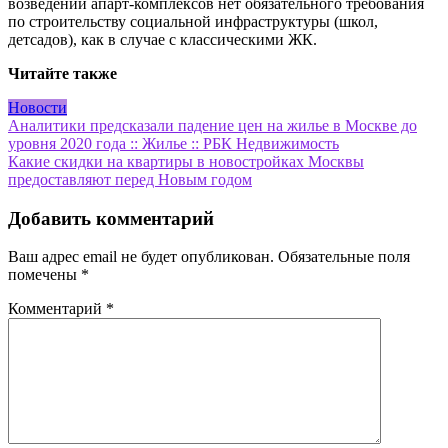
возведении апарт-комплексов нет обязательного требования
по строительству социальной инфраструктуры (школ,
детсадов), как в случае с классическими ЖК.
Читайте также
Новости
Навигация
Аналитики предсказали падение цен на жилье в Москве до
уровня 2020 года :: Жилье :: РБК Недвижимость
по
Какие скидки на квартиры в новостройках Москвы
записям
предоставляют перед Новым годом
Добавить комментарий
Ваш адрес email не будет опубликован.
Обязательные поля
помечены
*
Комментарий
*