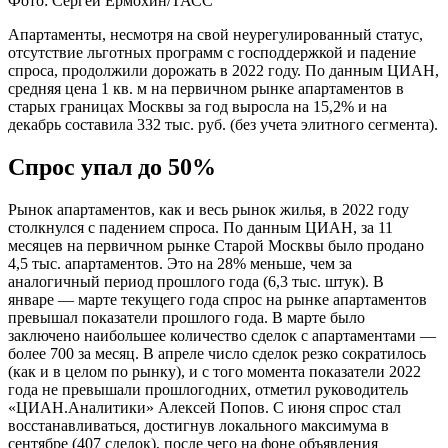
Фото: Сергей Ермохин/ТАСС
Апартаменты, несмотря на свой неурегулированный статус,
отсутствие льготных программ с господдержкой и падение
спроса, продолжили дорожать в 2022 году. По данным ЦИАН,
средняя цена 1 кв. м на первичном рынке апартаментов в
старых границах Москвы за год выросла на 15,2% и на
декабрь составила 332 тыс. руб. (без учета элитного сегмента).
Спрос упал до 50%
Рынок апартаментов, как и весь рынок жилья, в 2022 году
столкнулся с падением спроса. По данным ЦИАН, за 11
месяцев на первичном рынке Старой Москвы было продано
4,5 тыс. апартаментов. Это на 28% меньше, чем за
аналогичный период прошлого года (6,3 тыс. штук). В
январе — марте текущего года спрос на рынке апартаментов
превышал показатели прошлого года. В марте было
заключено наибольшее количество сделок с апартаментами —
более 700 за месяц. В апреле число сделок резко сократилось
(как и в целом по рынку), и с того момента показатели 2022
года не превышали прошлогодних, отметил руководитель
«ЦИАН.Аналитики» Алексей Попов. С июня спрос стал
восстанавливаться, достигнув локального максимума в
сентябре (407 сделок), после чего на фоне объявления