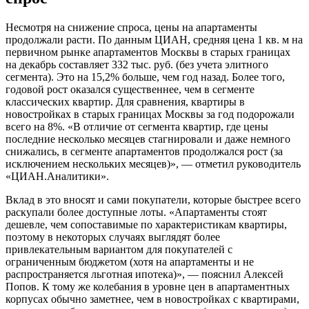
Несмотря на снижение спроса, цены на апартаменты
продолжали расти. По данным ЦИАН, средняя цена 1 кв. м на
первичном рынке апартаментов Москвы в старых границах
на декабрь составляет 332 тыс. руб. (без учета элитного
сегмента). Это на 15,2% больше, чем год назад. Более того,
годовой рост оказался существеннее, чем в сегменте
классических квартир. Для сравнения, квартиры в
новостройках в старых границах Москвы за год подорожали
всего на 8%. «В отличие от сегмента квартир, где цены
последние несколько месяцев стагнировали и даже немного
снижались, в сегменте апартаментов продолжался рост (за
исключением нескольких месяцев)», — отметил руководитель
«ЦИАН.Аналитики».
Вклад в это вносят и сами покупатели, которые быстрее всего
раскупали более доступные лоты. «Апартаменты стоят
дешевле, чем сопоставимые по характеристикам квартиры,
поэтому в некоторых случаях выглядят более
привлекательным вариантом для покупателей с
ограниченным бюджетом (хотя на апартаменты и не
распространяется льготная ипотека)», — пояснил Алексей
Попов. К тому же колебания в уровне цен в апартаментных
корпусах обычно заметнее, чем в новостройках с квартирами,