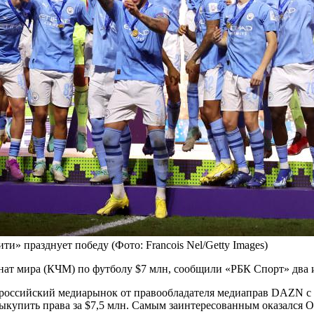
ити» празднует победу
(Фото: Francois Nel/Getty Images)
ат мира (КЧМ) по футболу $7 млн, сообщили «РБК Спорт» два и
 российский медиарынок от правообладателя медиаправ DAZN с 
упить права за $7,5 млн. Самым заинтересованным оказался Okk