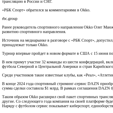
трансляцию в России и СНГ.
«РБК Спорт» обратился за комментариями в Okko.
rbc.group
Ранее руководитель спортивного направления Okko Олег Манжа
развитию спортивного направления.
Источник на медиарынке в разговоре с «РБК Спорт», допустил,
принадлежат только Okko.
Турнир впервые пройдет в новом формате в США с 15 июня по 
В нем примут участие 32 команды из шести конфедераций, в
футбола Северной и Центральной Америки и стран Карибского 
Среди участников такие известные клубы, как «Реал», «Атлет
В конце 2024 года спортивный стриминг-сервис DAZN приобре
сумма сделки составила $1 млрд. В рамках соглашения DAZN бу
Таким образом Okko расширил свой пакет спортивных трансляц
другие. Со следующего года компания на своей платформе буд
Наряду с футболом сервис показывает киберспорт, единоборства