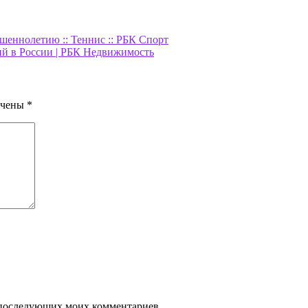
шеннолетию :: Теннис :: РБК Спорт
ий в России | РБК Недвижимость
ечены
*
ля последующих моих комментариев.