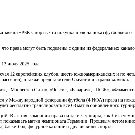
 заявил «РБК Спорт», что покупка прав на показ футбольного т
 что права могут быть поделены с одним из федеральных каналов
13 июля 2025 года.
ключая 12 европейских клубов, шесть южноамериканских и по 
бассейна), а также представители Океании и страны-хозяйки.
ико», «Манчестер Сити», «Челси», «Бавария», «ПСЖ», «Фламенго»
л у Международной федерации футбола (ФИФА) права на показ 
дет бесплатно транслировать все 63 матча обновленного турнира
ий. В активе компании права на такие турниры, как Лига чемпи
ет показывать матчи чемпионата Германии. Прошлым летом кино
, баскетбол, фигурное катание и другие виды спорта.