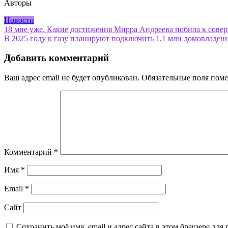
Авторы
Новости
Навигация
18 мне уже. Какие достижения Мирра Андреева побила к совер
В 2025 году к газу планируют подключить 1,1 млн домовладен
по
записям
Добавить комментарий
Ваш адрес email не будет опубликован.
Обязательные поля пом
Комментарий
*
Имя
*
Email
*
Сайт
Сохранить моё имя, email и адрес сайта в этом браузере д