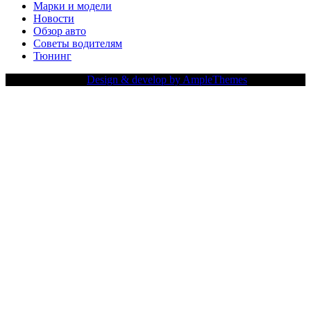
Марки и модели
Новости
Обзор авто
Советы водителям
Тюнинг
Copy Right Text |
Design & develop by AmpleThemes