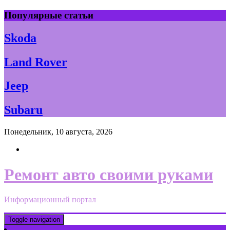
Skip
Популярные статьи
to
content
Skoda
Land Rover
Jeep
Subaru
Понедельник, 10 августа, 2026
Ремонт авто своими руками
Информационный портал
Toggle navigation