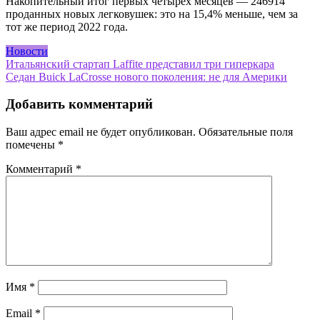
Накопительный итог первых четырех месяцев — 246914
проданных новых легковушек: это на 15,4% меньше, чем за
тот же период 2022 года.
Новости
Навигация
Итальянский стартап Laffite представил три гиперкара
Седан Buick LaCrosse нового поколения: не для Америки
по
записям
Добавить комментарий
Ваш адрес email не будет опубликован.
Обязательные поля
помечены
*
Комментарий
*
Имя
*
Email
*