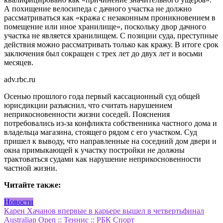
А похищение велосипеда с дачного участка не должно
рассматриваться как «кража с незаконным проникновением в
помещение или иное хранилище», поскольку двор дачного
участка не является хранилищем. С позиции суда, преступные
действия можно рассматривать только как кражу. В итоге срок
заключения был сокращен с трех лет до двух лет и восьми
месяцев.
adv.rbc.ru
Осенью прошлого года первый кассационный суд общей
юрисдикции разъяснил, что считать нарушением
неприкосновенности жизни соседей. Пояснения
потребовались из-за конфликта собственника частного дома и
владельца магазина, стоящего рядом с его участком. Суд
пришел к выводу, что направленные на соседний дом двери и
окна примыкающей к участку постройки не должны
трактоваться судами как нарушение неприкосновенности
частной жизни.
Читайте также:
Новости
Навигация
Карен Хачанов впервые в карьере вышел в четвертьфинал
Australian Open :: Теннис :: РБК Спорт