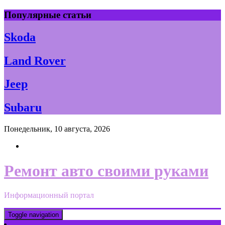
Skip
Популярные статьи
to
content
Skoda
Land Rover
Jeep
Subaru
Понедельник, 10 августа, 2026
Ремонт авто своими руками
Информационный портал
Toggle navigation