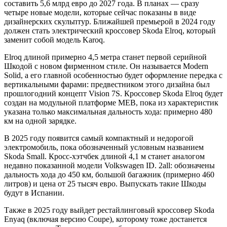
составить 5,6 млрд евро до 2027 года. В планах — сразу
четыре новые модели, которые сейчас показаны в виде
дизайнерских скульптур. Ближайшей премьерой в 2024 году
должен стать электрический кроссовер Skoda Elroq, который
заменит собой модель Karoq.
Elroq длиной примерно 4,5 метра станет первой серийной
Шкодой с новом фирменном стиле. Он называется Modern
Solid, а его главной особенностью будет оформление передка с
вертикальными фарами: предвестником этого дизайна был
прошлогодний концепт Vision 7S. Кроссовер Skoda Elroq будет
создан на модульной платформе MEB, пока из характеристик
указана только максимальная дальность хода: примерно 480
км на одной зарядке.
В 2025 году появится самый компактный и недорогой
электромобиль, пока обозначенный условным названием
Skoda Small. Кросс-хэтчбек длиной 4,1 м станет аналогом
недавно показанной модели Volkswagen ID. 2all: обозначены
дальность хода до 450 км, большой багажник (примерно 460
литров) и цена от 25 тысяч евро. Выпускать такие Шкоды
будут в Испании.
Также в 2025 году выйдет рестайлинговый кроссовер Skoda
Enyaq (включая версию Coupe), которому тоже достанется