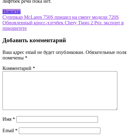
лифтбек речи пока нет.
Новости
Навигация
Суперкар McLaren 750S пришел на смену модели 720S
Обновленный кросс-хэтчбек Chery Tiggo 2 Pro: экспорт в
по
приоритете
записям
Добавить комментарий
Ваш адрес email не будет опубликован.
Обязательные поля
помечены
*
Комментарий
*
Имя
*
Email
*