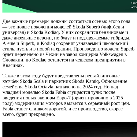
Две важные премьеры должны состояться осенью этого года
— это новые поколения моделей Skoda Superb (лифтбек и
универсал) и Skoda Kodiaq. У них сохранятся бензиновые и
даже дизельные версии, но будут и подзаряжаемые гибриды.
А еще и Superb, и Kodiaq сохранят узнаваемый шкодовский
стиль, пусть и в новой итерации. Производство модели Superb
будет переведено из Чехии на завод концерна Volkswagen в
Словакии, но Kodiaq останется на чешском предприятии в
Квасинах.
Также в этом году будут представлены рестайлинговые
хэтчбек Skoda Scala и паркетник Skoda Kamiq. Обновление
семейства Skoda Octavia назначено на 2024 год. Но над
младшей моделью Skoda Fabia сгущаются тучи: после
введения новых эконорм Евро-7 (ориентировочно в 2025
году) модернизация моторов выльется в серьезный рост цен.
Fabia станет слишком дорогой, и ее производство, скорее
всего, будет прекращено.