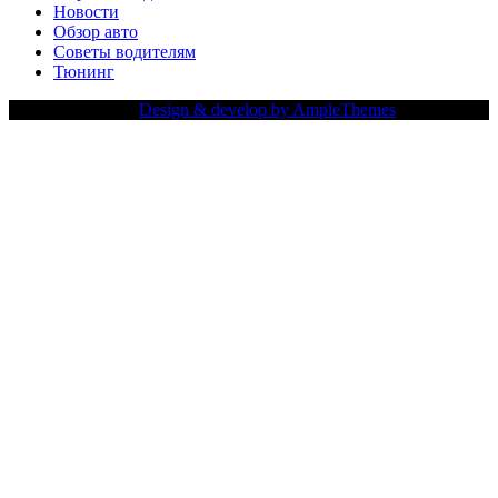
Новости
Обзор авто
Советы водителям
Тюнинг
Copy Right Text |
Design & develop by AmpleThemes