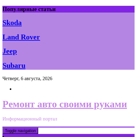
Skip
Популярные статьи
to
content
Skoda
Land Rover
Jeep
Subaru
Четверг, 6 августа, 2026
Ремонт авто своими руками
Информационный портал
Toggle navigation