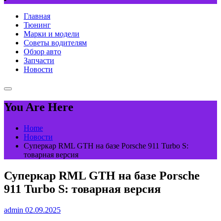
Главная
Тюнинг
Марки и модели
Советы водителям
Обзор авто
Запчасти
Новости
You Are Here
Home
Новости
Суперкар RML GTH на базе Porsche 911 Turbo S:
товарная версия
Суперкар RML GTH на базе Porsche
911 Turbo S: товарная версия
admin
02.09.2025