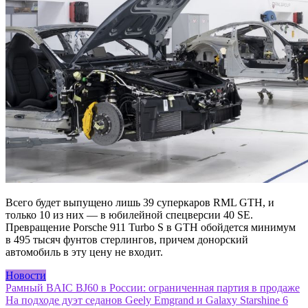
Всего будет выпущено лишь 39 суперкаров RML GTH, и
только 10 из них — в юбилейной спецверсии 40 SE.
Превращение Porsche 911 Turbo S в GTH обойдется минимум
в 495 тысяч фунтов стерлингов, причем донорский
автомобиль в эту цену не входит.
Новости
Навигация
Рамный BAIC BJ60 в России: ограниченная партия в продаже
На подходе дуэт седанов Geely Emgrand и Galaxy Starshine 6