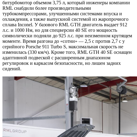
битурбомотор объемом 3,75 л, который инженеры компании
RML снабдили более производительными
турбокомпрессорами, улучшенными системами впуска и
охлаждения, а также выпускной системой из жаропрочного
сплава Inconel. У базового RML GTH двигатель выдает 912
л.с. и 1000 Нм, но для спецверсии 40 SE его мощность
символически подняли до 925 л.с. при неизменном крутящем
моменте. Время разгона до «сотни» — 2,5 с против 2,7 с у
серийного Porsche 911 Turbo S, максимальная скорость не
изменилась (330 км/ч). Кроме того, RML GTH 40 SE оснащен
адаптивной подвеской с расширенным диапазоном
регулировок и каркасом безопасности, но лишен задних
сидений.