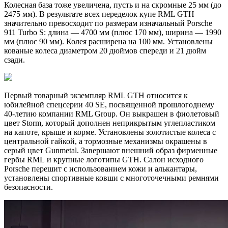
Колесная база тоже увеличена, пусть и на скромные 25 мм (до
2475 мм). В результате всех переделок купе RML GTH
значительно превосходит по размерам изначальный Porsche
911 Turbo S: длина — 4700 мм (плюс 170 мм), ширина — 1990
мм (плюс 90 мм). Колея расширена на 100 мм. Установлены
кованые колеса диаметром 20 дюймов спереди и 21 дюйм
сзади.
Первый товарный экземпляр RML GTH относится к
юбилейной спецсерии 40 SE, посвященной прошлогоднему
40-летию компании RML Group. Он выкрашен в фиолетовый
цвет Storm, который дополнен неприкрытым углепластиком
на капоте, крыше и корме. Установлены золотистые колеса с
центральной гайкой, а тормозные механизмы окрашены в
серый цвет Gunmetal. Завершают внешний образ фирменные
гербы RML и крупные логотипы GTH. Салон исходного
Porsche перешит с использованием кожи и алькантары,
установлены спортивные ковши с многоточечными ремнями
безопасности.