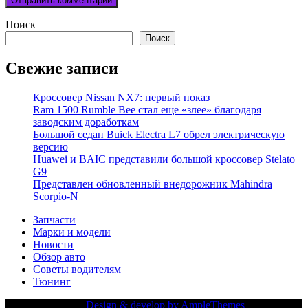
Поиск
Поиск
Свежие записи
Кроссовер Nissan NX7: первый показ
Ram 1500 Rumble Bee стал еще «злее» благодаря
заводским доработкам
Большой седан Buick Electra L7 обрел электрическую
версию
Huawei и BAIC представили большой кроссовер Stelato
G9
Представлен обновленный внедорожник Mahindra
Scorpio-N
Запчасти
Марки и модели
Новости
Обзор авто
Советы водителям
Тюнинг
Copy Right Text |
Design & develop by AmpleThemes