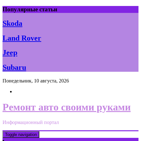
Skip
Популярные статьи
to
content
Skoda
Land Rover
Jeep
Subaru
Понедельник, 10 августа, 2026
Ремонт авто своими руками
Информационный портал
Toggle navigation