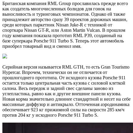
Британская компания RML Group прославилась прежде всего
как создатель многочисленных болидов для гонок на
выносливость и туринговых чемпионатов. Однако ей также
принадлежит авторство сразу 39 проектов дорожных машин,
среди которых паркетник Nissan Juke-R с техникой от
спорткара Nissan GT-R, или Aston Martin Vulcan. В прошлом
году компания показала прототип RML P39, созданный на
базе суперкара Porsche 911 Turbo S. Теперь этот автомобиль
приобрел товарный вид и сменил имя.
Серийная версия называется RML GTH, то есть Gran Tourismo
Hypercar. Впрочем, технически он не отличается от
прошлогоднего прототипа. От исходного кузова Porsche 911
остается только центральная часть кузова с силовой клеткой
салона. Весь передок и задний свес сделаны заново из
углепластика, равно как и другие внешние панели кузова.
Новая корма значительно длиннее стандартной и несет на себе
массивные диффузор и антикрыло. Отточенная аэродинамика
обеспечивает 923 кг прижимной силы на скорости 285 км/ч
против 204 кг у исходного Porsche 911 Turbo S.