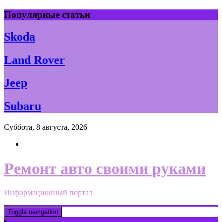
Skip
Популярные статьи
to
content
Skoda
Land Rover
Jeep
Subaru
Суббота, 8 августа, 2026
Ремонт авто своими руками
Информационный портал
Toggle navigation