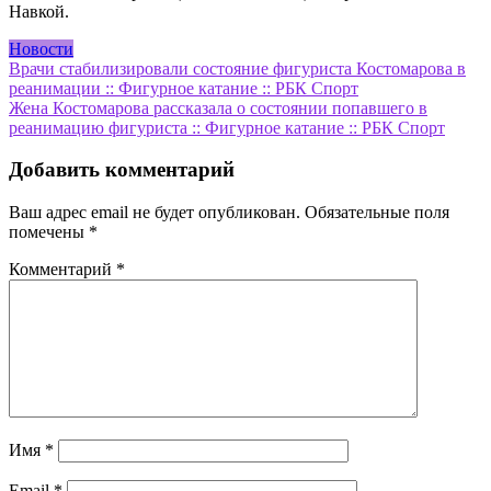
Навкой.
Новости
Навигация
Врачи стабилизировали состояние фигуриста Костомарова в
реанимации :: Фигурное катание :: РБК Спорт
по
Жена Костомарова рассказала о состоянии попавшего в
записям
реанимацию фигуриста :: Фигурное катание :: РБК Спорт
Добавить комментарий
Ваш адрес email не будет опубликован.
Обязательные поля
помечены
*
Комментарий
*
Имя
*
Email
*