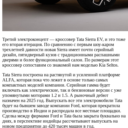
Третий электроконцепт — кроссовер Tata Sierra EV, и это тоже
его вторая итерация. По сравнению с первым шоу-каром
трехлетней давности новая Sierra имеет почти серийный
дизайн, пятидверный кузов с традиционными распашными
дверями и более функциональный салон. По размерам этот
кроссовер сопоставим со знакомой нам моделью Kia Seltos.
Tata Sierra построена на растянутой и усиленной платформе
ALFA, которая пока что лежит в основе только самых
компактных моделей компании. Серийная гамма будет
включать как электрические, так и бензиновые версии с уже
упомянутыми моторами 1.2 и 1.5. А рыночный дебют
назначен на 2025 год. Выпускать все эти электромобили Tata
будет на бывшем заводе компании Ford, которая прекратила
производство в Индии и распродала все местные площадки.
Сделка между фирмами Ford и Tata была закрыта буквально на
днях, в перспективе индийцы рассчитывают выпускать на
новом предприятии до 420 тысяч машин в год.