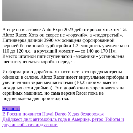
А еще на выставке Auto Expo 2023 дебютировал хот-хэтч Tata
Altroz Racer. Хотя он скорее не «горячий», а «подогретый».
Пятидверка длиной 3990 мм оснащена форсированной
версией бензиновой турботройки 1.2: мощность увеличена со
110 до 120 л.с., а крутящий момент — со 140 до 170 Нм.
Вместо штатной пятиступенчатой «механики» установлена
шестиступенчатая коробка передач.
Информации о доработках шасси нет, зато предусмотрены
обновки в салоне. Altroz Racer имеет виртуальные приборы и
увеличенный экран медиасистемы (10,25 дюйма вместо
исходных семи дюймов). Эти доработки вскоре появятся на
серийных машинах, но сама версия Racer пока не
подтверждена для производства.
Новости
Навигация
В России появится Haval Dargo X для бездорожья
Дайджест дня: автомобиль года в Америке, ретро-Тойоты и
по
другие события индустрии
записям