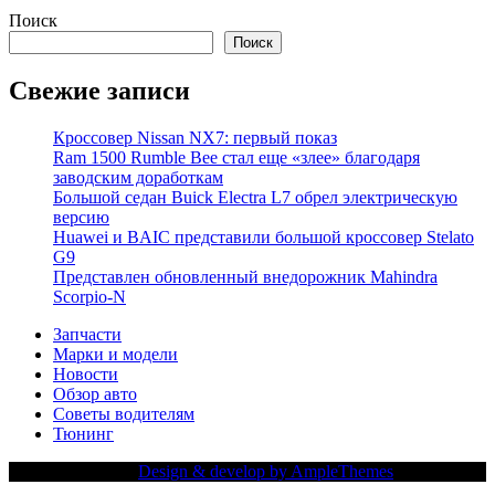
Поиск
Поиск
Свежие записи
Кроссовер Nissan NX7: первый показ
Ram 1500 Rumble Bee стал еще «злее» благодаря
заводским доработкам
Большой седан Buick Electra L7 обрел электрическую
версию
Huawei и BAIC представили большой кроссовер Stelato
G9
Представлен обновленный внедорожник Mahindra
Scorpio-N
Запчасти
Марки и модели
Новости
Обзор авто
Советы водителям
Тюнинг
Copy Right Text |
Design & develop by AmpleThemes