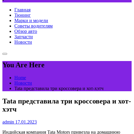
Главная
Тюнинг
Марки и модели
Советы водителям
Обзор авто
Запчасти
Новости
You Are Here
Home
Новости
Tata представила три кроссовера и хот-хэтч
Tata представила три кроссовера и хот-
хэтч
admin
17.01.2023
Индийская компания Tata Motors привезла на домашнюю