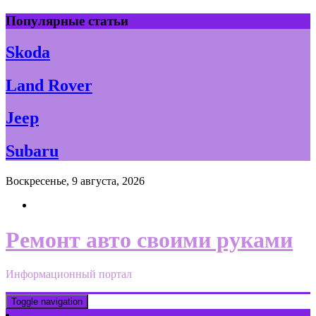
Skip
Популярные статьи
to
content
Skoda
Land Rover
Jeep
Subaru
Воскресенье, 9 августа, 2026
Ремонт авто своими руками
Информационный портал
Toggle navigation