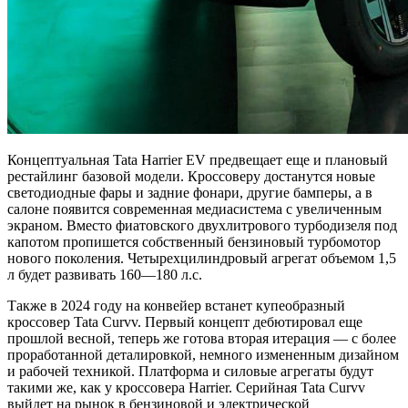
Концептуальная Tata Harrier EV предвещает еще и плановый
рестайлинг базовой модели. Кроссоверу достанутся новые
светодиодные фары и задние фонари, другие бамперы, а в
салоне появится современная медиасистема с увеличенным
экраном. Вместо фиатовского двухлитрового турбодизеля под
капотом пропишется собственный бензиновый турбомотор
нового поколения. Четырехцилиндровый агрегат объемом 1,5
л будет развивать 160—180 л.с.
Также в 2024 году на конвейер встанет купеобразный
кроссовер Tata Curvv. Первый концепт дебютировал еще
прошлой весной, теперь же готова вторая итерация — с более
проработанной деталировкой, немного измененным дизайном
и рабочей техникой. Платформа и силовые агрегаты будут
такими же, как у кроссовера Harrier. Серийная Tata Curvv
выйдет на рынок в бензиновой и электрической