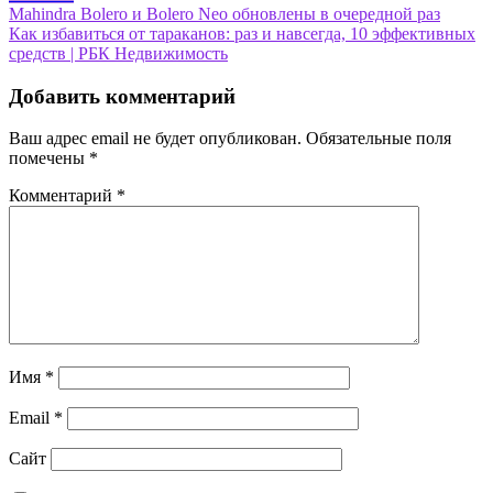
Навигация
Mahindra Bolero и Bolero Neo обновлены в очередной раз
Как избавиться от тараканов: раз и навсегда, 10 эффективных
по
средств | РБК Недвижимость
записям
Добавить комментарий
Ваш адрес email не будет опубликован.
Обязательные поля
помечены
*
Комментарий
*
Имя
*
Email
*
Сайт