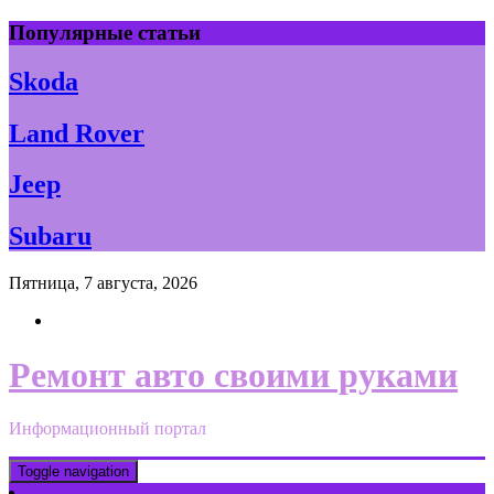
Skip
Популярные статьи
to
content
Skoda
Land Rover
Jeep
Subaru
Пятница, 7 августа, 2026
Ремонт авто своими руками
Информационный портал
Toggle navigation