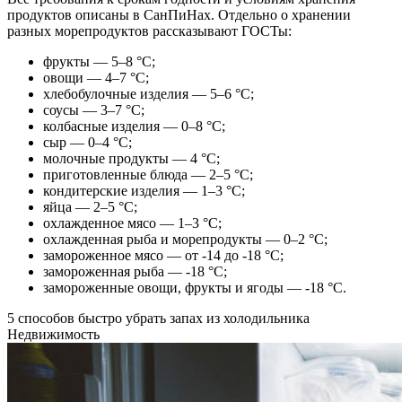
продуктов описаны в
СанПиНах. Отдельно о хранении
разных морепродуктов рассказывают ГОСТы:
фрукты — 5–8 °C;
овощи — 4
–7 °C;
хлебобулочные изделия — 5
–6 °C;
соусы — 3
–7 °C;
колбасные изделия — 0
–8 °C;
сыр — 0
–4 °C;
молочные продукты — 4 °C;
приготовленные блюда — 2–5 °C;
кондитерские изделия — 1–3 °C;
яйца — 2–5 °C;
охлажденное мясо — 1–3 °C;
охлажденная рыба и морепродукты — 0–2 °C;
замороженное мясо — от -14 до -18 °C;
замороженная рыба — -18 °C;
замороженные овощи, фрукты и ягоды — -18 °C.
5 способов быстро убрать запах из холодильника
Недвижимость