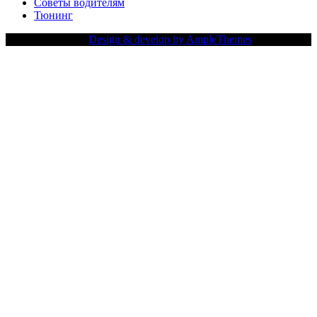
Советы водителям
Тюнинг
Copy Right Text |
Design & develop by AmpleThemes