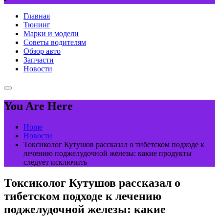
Главная
Тюнинг
Марки и модели
Советы водителям
Обзор авто
Запчасти
Новости
You Are Here
Home
Новости
Токсиколог Кутушов рассказал о тибетском подходе к
лечению поджелудочной железы: какие продукты
следует исключить
Токсиколог Кутушов рассказал о
тибетском подходе к лечению
поджелудочной железы: какие