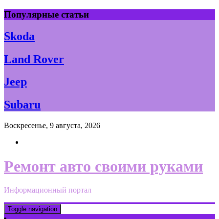
Skip
Популярные статьи
to
content
Skoda
Land Rover
Jeep
Subaru
Воскресенье, 9 августа, 2026
Ремонт авто своими руками
Информационный портал
Toggle navigation