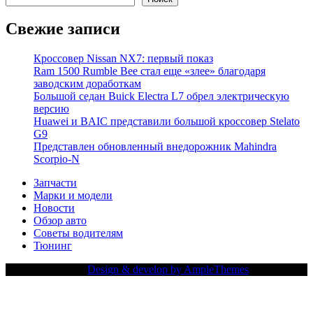
Свежие записи
Кроссовер Nissan NX7: первый показ
Ram 1500 Rumble Bee стал еще «злее» благодаря
заводским доработкам
Большой седан Buick Electra L7 обрел электрическую
версию
Huawei и BAIC представили большой кроссовер Stelato
G9
Представлен обновленный внедорожник Mahindra
Scorpio-N
Запчасти
Марки и модели
Новости
Обзор авто
Советы водителям
Тюнинг
Copy Right Text |
Design & develop by AmpleThemes