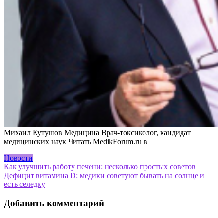
Михаил Кутушов Медицина Врач-токсиколог, кандидат
медицинских наук
Читать MedikForum.ru в
Новости
Навигация
Как улучшить работу печени: несколько простых советов
Дефицит витамина D: медики советуют бывать на солнце и
по
есть селедку
записям
Добавить комментарий