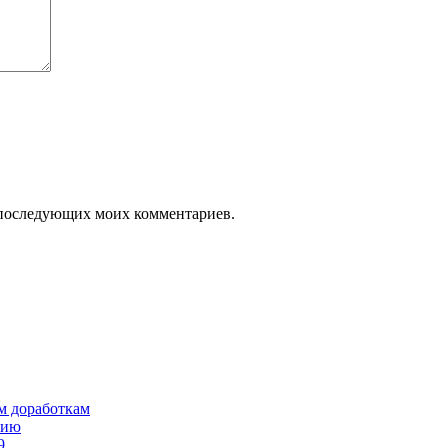
ля последующих моих комментариев.
им доработкам
сию
9