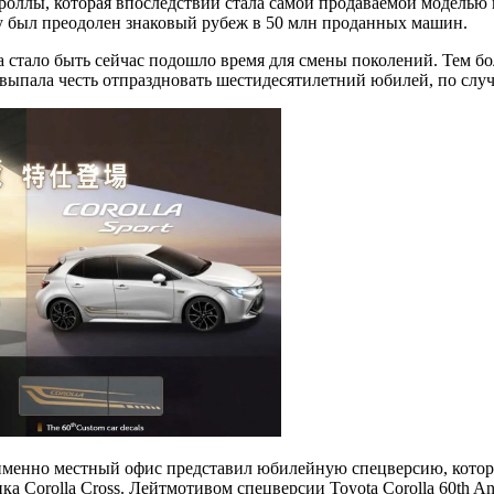
оллы, которая впоследствии стала самой продаваемой моделью в м
у был преодолен знаковый рубеж в 50 млн проданных машин.
 стало быть сейчас подошло время для смены поколений. Тем боле
ыпала честь отпраздновать шестидесятилетний юбилей, по случ
именно местный офис представил юбилейную спецверсию, которая
тника Corolla Cross. Лейтмотивом спецверсии Toyota Corolla 60th 