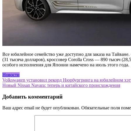
Все юбилейное семейство уже доступно для заказа на Тайване. 
(31 тысяча долларов), кроссовер Corolla Cross — 890 тысяч (
особого исполнения для Японии намечено на июль этого года.
Новости
Навигация
Volkswagen установил рекорд Нюрбургринга на юбилейном хэт
Новый Nissan Navara: теперь и китайского происхождения
по
записям
Добавить комментарий
Ваш адрес email не будет опубликован.
Обязательные поля пом