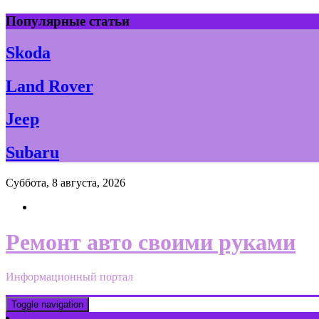
Skip
Популярные статьи
to
content
Skoda
Land Rover
Jeep
Subaru
Суббота, 8 августа, 2026
Ремонт авто своими руками
Информационный портал
Toggle navigation