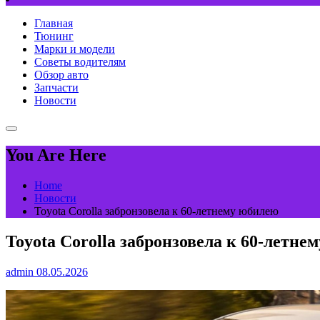
Главная
Тюнинг
Марки и модели
Советы водителям
Обзор авто
Запчасти
Новости
You Are Here
Home
Новости
Toyota Corolla забронзовела к 60-летнему юбилею
Toyota Corolla забронзовела к 60-летне
admin
08.05.2026