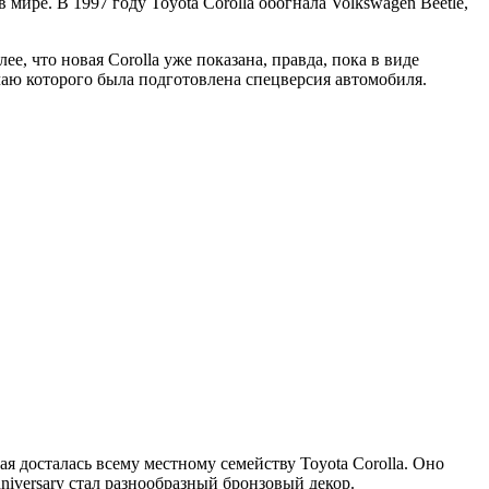
ире. В 1997 году Toyota Corolla обогнала Volkswagen Beetle,
е, что новая Corolla уже показана, правда, пока в виде
аю которого была подготовлена спецверсия автомобиля.
 досталась всему местному семейству Toyota Corolla. Оно
Anniversary стал разнообразный бронзовый декор.