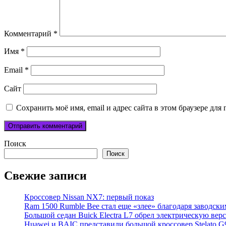
Комментарий
*
Имя
*
Email
*
Сайт
Сохранить моё имя, email и адрес сайта в этом браузере д
Поиск
Поиск
Свежие записи
Кроссовер Nissan NX7: первый показ
Ram 1500 Rumble Bee стал еще «злее» благодаря заводск
Большой седан Buick Electra L7 обрел электрическую вер
Huawei и BAIC представили большой кроссовер Stelato G