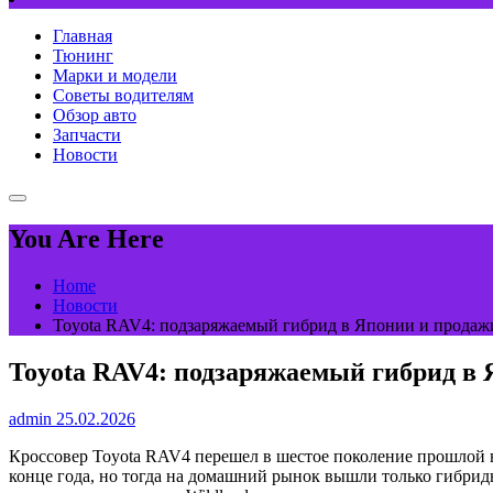
Главная
Тюнинг
Марки и модели
Советы водителям
Обзор авто
Запчасти
Новости
You Are Here
Home
Новости
Toyota RAV4: подзаряжаемый гибрид в Японии и продажи
Toyota RAV4: подзаряжаемый гибрид в 
admin
25.02.2026
Кроссовер Toyota RAV4 перешел в шестое поколение прошлой в
конце года, но тогда на домашний рынок вышли только гибрид