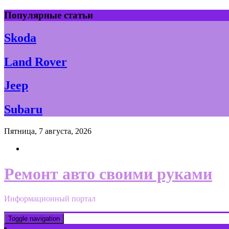
Skip
Популярные статьи
to
content
Skoda
Land Rover
Jeep
Subaru
Пятница, 7 августа, 2026
Ремонт авто своими руками
Информационный портал
Toggle navigation