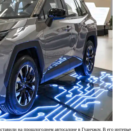
дставили на прошлогоднем автосалоне в Гуанчжоу. В его интерь