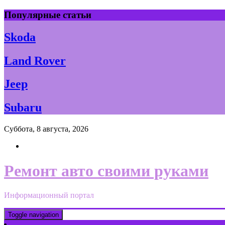
Skip
Популярные статьи
to
content
Skoda
Land Rover
Jeep
Subaru
Суббота, 8 августа, 2026
Ремонт авто своими руками
Информационный портал
Toggle navigation