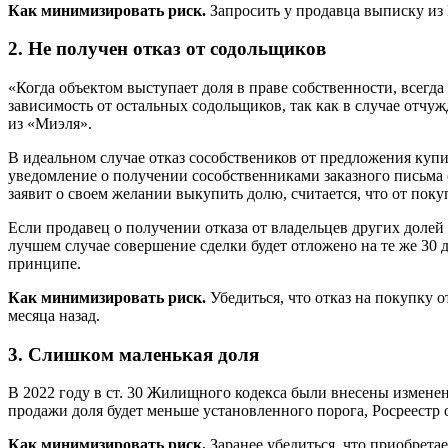
Как минимизировать риск.
Запросить у продавца выписку из Е
2. Не получен отказ от содольщиков
«Когда объектом выступает доля в праве собственности, всегда
зависимость от остальных содольщиков, так как в случае отч
из «Миэля».
В идеальном случае отказ сособствеников от предложения купи
уведомление о получении сособственниками заказного письма 
заявит о своем желании выкупить долю, считается, что от покуп
Если продавец о получении отказа от владельцев других долей н
лучшем случае совершение сделки будет отложено на те же 30
принципе.
Как минимизировать риск.
Убедиться, что отказ на покупку 
месяца назад.
3. Слишком маленькая доля
В 2022 году в ст. 30 Жилищного кодекса были внесены измене
продажи доля будет меньше установленного порога, Росреестр 
Как минимизировать риск.
Заранее убедиться, что приобретае