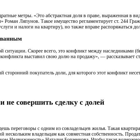
атные метры. «Это абстрактная доля в праве, выраженная в виде 
Роман Ляпунов. Такое имущество регламентирует ст. 244 Гражда
луги и налоги на квартиру), но также вправе распоряжаться до
кованным
 ситуации. Скорее всего, это конфликт между наследниками (бы
в конфликта выставил свою долю на продажу», — рассказывает 
 сторонний покупатель доли, для которого этот конфликт несе
и не совершить сделку с долей
едешь переговоры с одним из совладельцев жилья. Такая кварти
нескольким владельцам как совместная собственность. Продать 
ком-Недвижимость» Наталия Борзенкова. Чтобы такая возможност