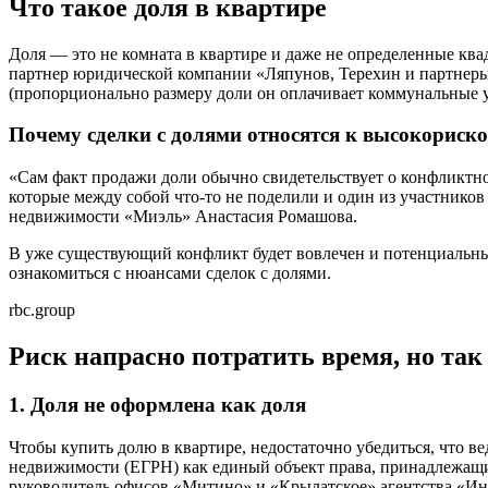
Что такое доля в квартире
Доля — это не комната в квартире и даже не определенные квадр
партнер юридической компании «Ляпунов, Терехин и партнеры» 
(пропорционально размеру доли он оплачивает коммунальные ус
Почему сделки с долями относятся к высокорис
«Сам факт продажи доли обычно свидетельствует о конфликтной
которые между собой что-то не поделили и один из участнико
недвижимости «Миэль» Анастасия Ромашова.
В уже существующий конфликт будет вовлечен и потенциальный
ознакомиться с нюансами сделок с долями.
rbc.group
Риск напрасно потратить время, но так 
1. Доля не оформлена как доля
Чтобы купить долю в квартире, недостаточно убедиться, что в
недвижимости (ЕГРН) как единый объект права, принадлежащий 
руководитель офисов «Митино» и «Крылатское» агентства «Ин