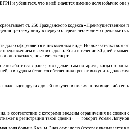
ГРН и убедиться, что в ней значится именно доля (обычно она ука
 срабатывает ст. 250 Гражданского кодекса «Преимущественное п
уждения третьему лицу в первую очередь необходимо предложить
ть долю оформляется в письменном виде. Но доказательством от
с предложением выкупить долю. Если в течение 30 дней с момен
ки он отказался, поясняет эксперт.
е позаботится заранее, это сделает сам нотариус, когда стороны
 дней, а в худшем (если сособственники решат выкупить долю с
от владельцев других долей получен в письменном виде либо ест
ния, в соответствии с которыми введены ограничения на сделки
откажет в регистрации такой сделки», — говорит Роман Ляпунов
мая доля больше 6 кв. м. Зная саму долю (которая указывается в