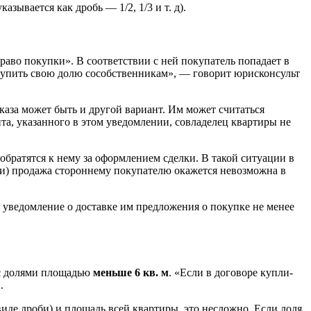
зывается как дробь — 1/2, 1/3 и т. д).
раво покупки». В соответствии с ней покупатель попадает в
 купить свою долю сособственникам», — говорит юрисконсульт
каза может быть и другой вариант. Им может считаться
та, указанного в этом уведомлении, совладелец квартиры не
 обратятся к нему за оформлением сделки. В такой ситуации в
ами) продажа стороннему покупателю окажется невозможна в
ь уведомление о доставке им предложения о покупке не менее
 с долями площадью
меньше 6 кв. м
. «Если в договоре купли-
.
 виде дроби) и площадь всей квартиры, это несложно. Если доля