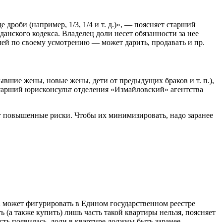
дроби (например, 1/3, 1/4 и т. д.)», — поясняет старший
нского кодекса. Владелец доли несет обязанности за нее
лей по своему усмотрению — может дарить, продавать и пр.
вшие жены, новые жены, дети от предыдущих браков и т. п.),
старший юрисконсульт отделения «Измайловский» агентства
т повышенные риски. Чтобы их минимизировать, надо заранее
ра может фигурировать в Едином государственном реестре
(а также купить) лишь часть такой квартиры нельзя, поясняет
ь появилась, доли в квартире должны быть заранее