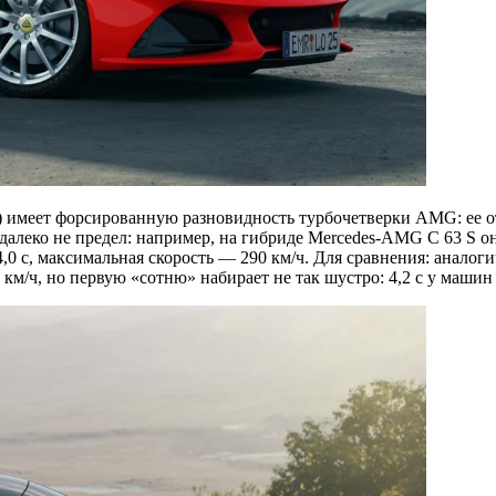
t) имеет форсированную разновидность турбочетверки AMG: ее от
далеко не предел: например, на гибриде Mercedes-AMG C 63 S он 
4,0 с, максимальная скорость — 290 км/ч. Для сравнения: аналог
км/ч, но первую «сотню» набирает не так шустро: 4,2 с у машин