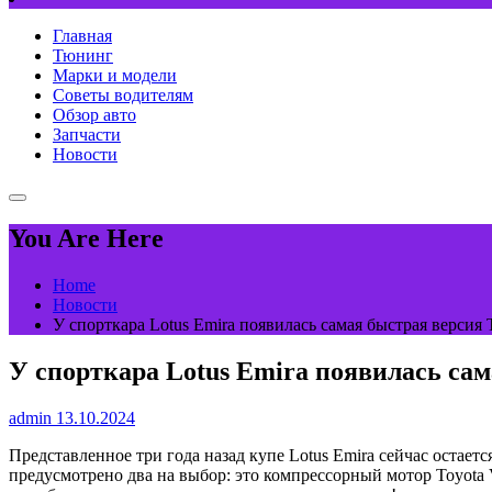
Главная
Тюнинг
Марки и модели
Советы водителям
Обзор авто
Запчасти
Новости
You Are Here
Home
Новости
У спорткара Lotus Emira появилась самая быстрая версия 
У спорткара Lotus Emira появилась сам
admin
13.10.2024
Представленное три года назад купе Lotus Emira сейчас остае
предусмотрено два на выбор: это компрессорный мотор Toyota 