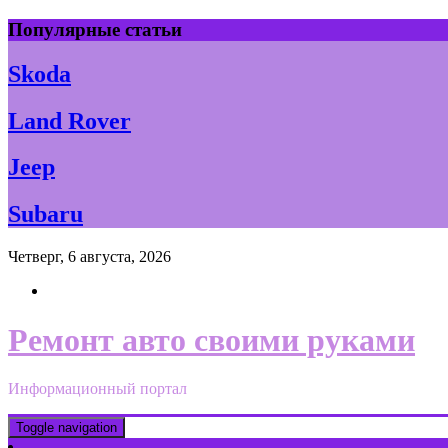
Skip
Популярные статьи
to
content
Skoda
Land Rover
Jeep
Subaru
Четверг, 6 августа, 2026
Ремонт авто своими руками
Информационный портал
Toggle navigation