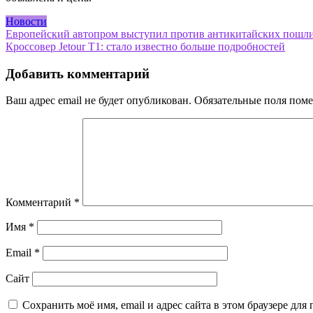
Новости
Навигация
Европейский автопром выступил против антикитайских пошл
Кроссовер Jetour T1: стало известно больше подробностей
по
записям
Добавить комментарий
Ваш адрес email не будет опубликован.
Обязательные поля пом
Комментарий
*
Имя
*
Email
*
Сайт
Сохранить моё имя, email и адрес сайта в этом браузере д