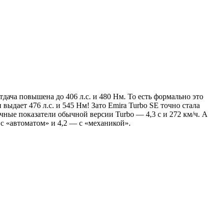
дача повышена до 406 л.с. и 480 Нм. То есть формально это
выдает 476 л.с. и 545 Нм! Зато Emira Turbo SE точно стала
ичные показатели обычной версии Turbo — 4,3 с и 272 км/ч. А
 с «автоматом» и 4,2 — с «механикой».