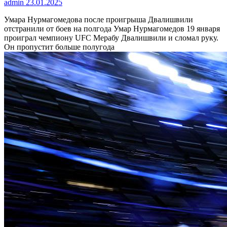
admin
23.01.2025
Умара Нурмагомедова после проигрыша Двалишвили
отстранили от боев на полгода
Умар Нурмагомедов 19 января
проиграл чемпиону UFC Мерабу Двалишвили и сломал руку.
Он пропустит больше полугода