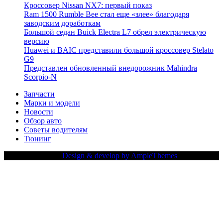
Кроссовер Nissan NX7: первый показ
Ram 1500 Rumble Bee стал еще «злее» благодаря
заводским доработкам
Большой седан Buick Electra L7 обрел электрическую
версию
Huawei и BAIC представили большой кроссовер Stelato
G9
Представлен обновленный внедорожник Mahindra
Scorpio-N
Запчасти
Марки и модели
Новости
Обзор авто
Советы водителям
Тюнинг
Copy Right Text |
Design & develop by AmpleThemes