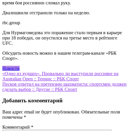
время боя россиянин сломал руку.
Двалишвили отстранили только на неделю.
rbc.group
Для Нурмагомедова это поражение стало первым в карьере
при 18 победах, он опустился на третье место в рейтинге
UFC.
Обсудить новость можно в нашем телеграм-канале «РБК
Спорт».
Новости
Навигация
«Одно из худших». Провально ли выступили россияне на
Australian Open :: Теннис :: РБК Спорт
по
Песков ответил на претензию шахматиста: спортсмен должен
записям
сделать выбор :: Другие :: РБК Спорт
Добавить комментарий
Ваш адрес email не будет опубликован.
Обязательные поля
помечены
*
Комментарий
*