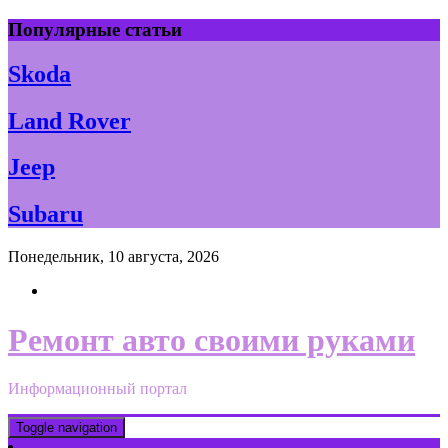
Skip
Популярные статьи
to
content
Skoda
Land Rover
Jeep
Subaru
Понедельник, 10 августа, 2026
Ремонт авто своими руками
Информационный портал
Toggle navigation