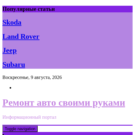
Skip
Популярные статьи
to
content
Skoda
Land Rover
Jeep
Subaru
Воскресенье, 9 августа, 2026
Ремонт авто своими руками
Информационный портал
Toggle navigation