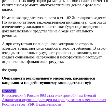
региональных операторов размещать на своих сайтах отчеты о
капитальном ремонте многоквартирных домов с фото или
видео.
Изменения предлагается внести в ст. 182 Жилищного кодекса.
По мнению авторов законодательной инициативы, благодаря
изменениям у жильцов многоэтажки будет подтвержденное
доказательствами представление о ходе капитального
ремонта.
А при отсутствии полноценного контроля со стороны
жильцов возрастает риск ошибок и злоупотреблений. В свою
очередь это не только ухудшает условия проживания, но и
создает социальное напряжение и неэффективно расходует
ограниченные финансовые ресурсы.
rbc.group
Обязанности регионального оператора, касающиеся
капремонта (по действующему законодательству):
Новости
Навигация
Классический Porsche 993 стал электромобилем Everrati
Аналитики оценили рост цен на аренду жилья в мегаполисах
по
России за год | РБК Недвижимость
записям