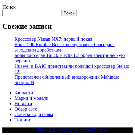
Поиск
Поиск
Свежие записи
Кроссовер Nissan NX7: первый показ
Ram 1500 Rumble Bee стал еще «злее» благодаря
заводским доработкам
Большой седан Buick Electra L7 обрел электрическую
версию
Huawei и BAIC представили большой кроссовер Stelato
G9
Представлен обновленный внедорожник Mahindra
Scorpio-N
Запчасти
Марки и модели
Новости
Обзор авто
Советы водителям
Тюнинг
Copy Right Text |
Design & develop by AmpleThemes