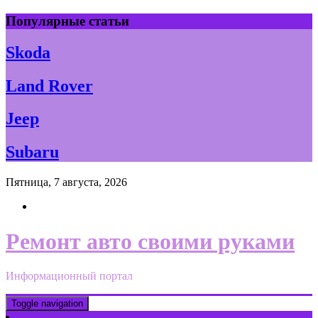
Skip
Популярные статьи
to
content
Skoda
Land Rover
Jeep
Subaru
Пятница, 7 августа, 2026
Ремонт авто своими руками
Информационный портал
Toggle navigation