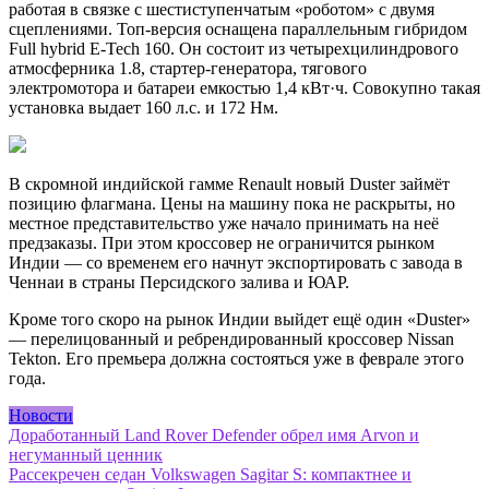
работая в связке с шестиступенчатым «роботом» с двумя
сцеплениями. Топ-версия оснащена параллельным гибридом
Full hybrid E-Tech 160. Он состоит из четырехцилиндрового
атмосферника 1.8, стартер-генератора, тягового
электромотора и батареи емкостью 1,4 кВт·ч. Совокупно такая
установка выдает 160 л.с. и 172 Нм.
В скромной индийской гамме Renault новый Duster займёт
позицию флагмана. Цены на машину пока не раскрыты, но
местное представительство уже начало принимать на неё
предзаказы. При этом кроссовер не ограничится рынком
Индии — со временем его начнут экспортировать с завода в
Ченнаи в страны Персидского залива и ЮАР.
Кроме того скоро на рынок Индии выйдет ещё один «Duster»
— перелицованный и ребрендированный кроссовер Nissan
Tekton. Его премьера должна состояться уже в феврале этого
года.
Новости
Навигация
Доработанный Land Rover Defender обрел имя Arvon и
негуманный ценник
по
Рассекречен седан Volkswagen Sagitar S: компактнее и