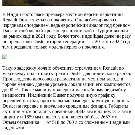
В Индии состоялась премьера местной версии паркетника
Renault Duster третьего поколения. Она дебютировала с
изрядным опозданием, ведь европейский аналог под брендом
Dacia и глобальный кроссовер с пропиской в Турции вышли
на рынок ещё в 2024 году. Более того, индийцам даже ни разу
не предлагали Duster второй генерации — с 2012 по 2022 год
там продавали только модель первого поколения.
Такую задержку можно объяснить стремлением Renault по
максимуму подготовить третий Duster для индийского рынка.
Производство кроссовера разместили на местном заводе в
городе Ченнаи, доведя уровень локализации его компонентов
до 90 %. Также машину подвергли масштабному редизайну
внешности. Индийский Duster получил иную графику
передней оптики, оригинальные бамперы, крупную надпись
Duster на передке и визуально срощенные фонари. Габариты
авто при этом остались прежними: 4343 мм в длину,1813 мм в
ширину и 1659 мм в высоту при колесной базе 2657 мм.
Объем багажника — от 518 до 700 л со сложенными задними
сиденьями.