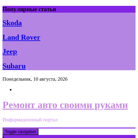
Skip
Популярные статьи
to
content
Skoda
Land Rover
Jeep
Subaru
Понедельник, 10 августа, 2026
Ремонт авто своими руками
Информационный портал
Toggle navigation