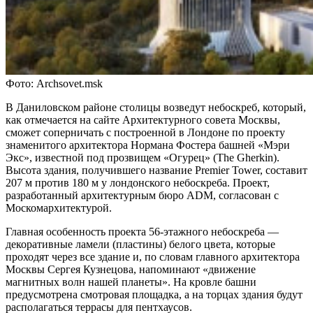
Фото: Archsovet.msk
В Даниловском районе столицы возведут небоскреб, который,
как отмечается на сайте Архитектурного совета Москвы,
сможет соперничать с построенной в Лондоне по проекту
знаменитого архитектора Нормана Фостера башней «Мэри
Экс», известной под прозвищем «Огурец» (The Gherkin).
Высота здания, получившего название Premier Tower, составит
207 м против 180 м у лондонского небоскреба. Проект,
разработанный архитектурным бюро ADM, согласован с
Москомархитектурой.
Главная особенность проекта 56-этажного небоскреба —
декоративные ламели (пластины) белого цвета, которые
проходят через все здание и, по словам главного архитектора
Москвы Сергея Кузнецова, напоминают «движение
магнитных волн нашей планеты». На кровле башни
предусмотрена смотровая площадка, а на торцах здания будут
располагаться террасы для пентхаусов.