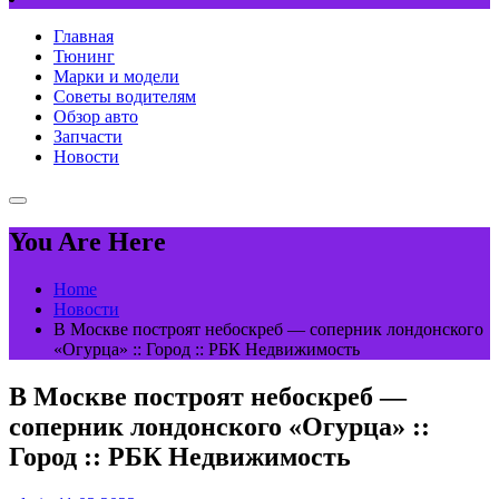
Главная
Тюнинг
Марки и модели
Советы водителям
Обзор авто
Запчасти
Новости
You Are Here
Home
Новости
В Москве построят небоскреб — соперник лондонского
«Огурца» :: Город :: РБК Недвижимость
В Москве построят небоскреб —
соперник лондонского «Огурца» ::
Город :: РБК Недвижимость