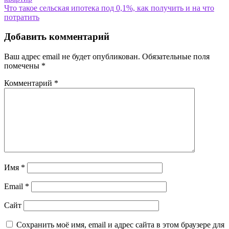
по
Что такое сельская ипотека под 0,1%, как получить и на что
записям
потратить
Добавить комментарий
Ваш адрес email не будет опубликован.
Обязательные поля
помечены
*
Комментарий
*
Имя
*
Email
*
Сайт
Сохранить моё имя, email и адрес сайта в этом браузере для