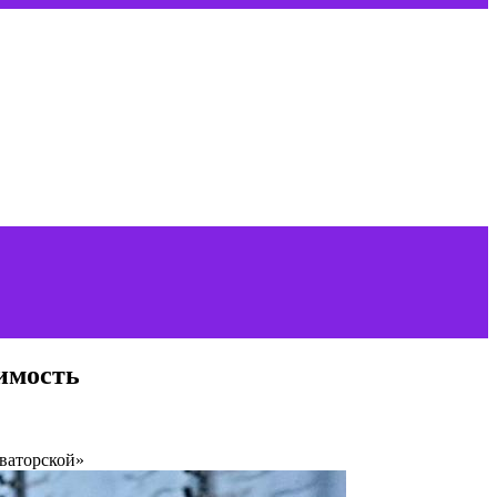
жимость
оваторской»