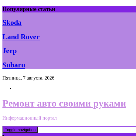
Skip
Популярные статьи
to
content
Skoda
Land Rover
Jeep
Subaru
Пятница, 7 августа, 2026
Ремонт авто своими руками
Информационный портал
Toggle navigation