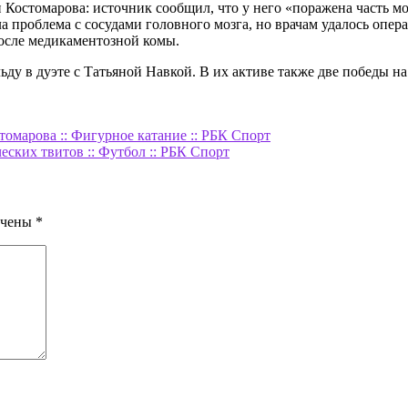
Костомарова: источник сообщил, что у него «поражена часть моз
а проблема с сосудами головного мозга, но врачам удалось опе
после медикаментозной комы.
ьду в дуэте с Татьяной Навкой. В их активе также две победы 
омарова :: Фигурное катание :: РБК Спорт
еских твитов :: Футбол :: РБК Спорт
ечены
*