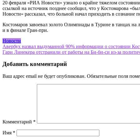
20 февраля «РИА Новости» узнало о крайне тяжелом состоянии 
ссылкой на источник позднее сообщил, что у Костомарова «был
Новости» рассказал, что больной начал приходить в сознание 
Костомаров завоевал золото Олимпиады в Турине в танцах на л
и в финале Гран-при.
Новости
Навигация
Авербух назвал выдуманной 90% информации о состоянии Кост
Гари Линекера отстранили от работы на Би-би-си из-за политич
по
записям
Добавить комментарий
Ваш адрес email не будет опубликован.
Обязательные поля пом
Комментарий
*
Имя
*