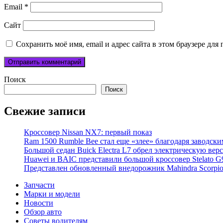
Email
*
Сайт
Сохранить моё имя, email и адрес сайта в этом браузере д
Поиск
Поиск
Свежие записи
Кроссовер Nissan NX7: первый показ
Ram 1500 Rumble Bee стал еще «злее» благодаря заводск
Большой седан Buick Electra L7 обрел электрическую вер
Huawei и BAIC представили большой кроссовер Stelato G
Представлен обновленный внедорожник Mahindra Scorpi
Запчасти
Марки и модели
Новости
Обзор авто
Советы водителям