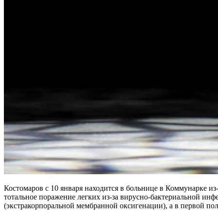
Костомаров с 10 января находится в больнице в Коммунарке из
тотальное поражение легких из-за вирусно-бактериальной и
(экстракорпоральной мембранной оксигенации), а в первой пол