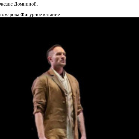
Оксане Домниной.
стомарова
Фигурное катание