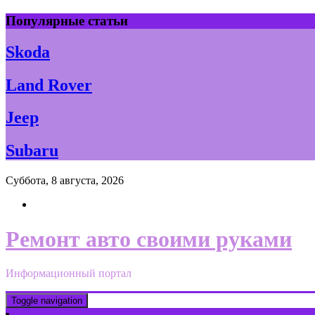
Skip
Популярные статьи
to
content
Skoda
Land Rover
Jeep
Subaru
Суббота, 8 августа, 2026
Ремонт авто своими руками
Информационный портал
Toggle navigation