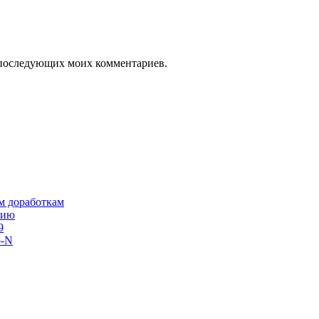
ля последующих моих комментариев.
им доработкам
сию
9
o-N