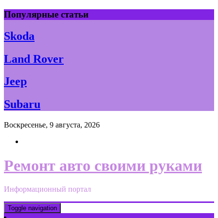
Skip
Популярные статьи
to
content
Skoda
Land Rover
Jeep
Subaru
Воскресенье, 9 августа, 2026
Ремонт авто своими руками
Информационный портал
Toggle navigation