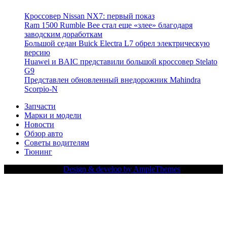
Кроссовер Nissan NX7: первый показ
Ram 1500 Rumble Bee стал еще «злее» благодаря
заводским доработкам
Большой седан Buick Electra L7 обрел электрическую
версию
Huawei и BAIC представили большой кроссовер Stelato
G9
Представлен обновленный внедорожник Mahindra
Scorpio-N
Запчасти
Марки и модели
Новости
Обзор авто
Советы водителям
Тюнинг
Copy Right Text |
Design & develop by AmpleThemes