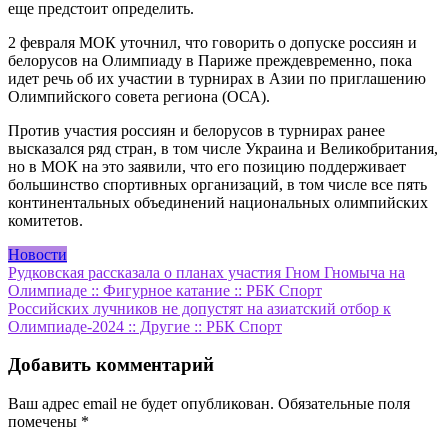
еще предстоит определить.
2 февраля МОК уточнил, что говорить о допуске россиян и
белорусов на Олимпиаду в Париже преждевременно, пока
идет речь об их участии в турнирах в Азии по приглашению
Олимпийского совета региона (ОСА).
Против участия россиян и белорусов в турнирах ранее
высказался ряд стран, в том числе Украина и Великобритания,
но в МОК на это заявили, что его позицию поддерживает
большинство спортивных организаций, в том числе все пять
континентальных объединений национальных олимпийских
комитетов.
Новости
Навигация
Рудковская рассказала о планах участия Гном Гномыча на
Олимпиаде :: Фигурное катание :: РБК Спорт
по
Российских лучников не допустят на азиатский отбор к
записям
Олимпиаде-2024 :: Другие :: РБК Спорт
Добавить комментарий
Ваш адрес email не будет опубликован.
Обязательные поля
помечены
*