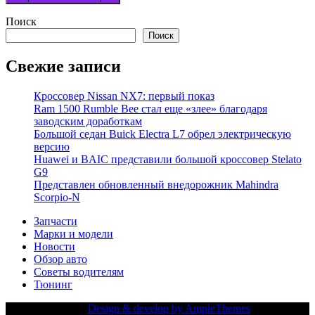
Поиск
Поиск
Свежие записи
Кроссовер Nissan NX7: первый показ
Ram 1500 Rumble Bee стал еще «злее» благодаря
заводским доработкам
Большой седан Buick Electra L7 обрел электрическую
версию
Huawei и BAIC представили большой кроссовер Stelato
G9
Представлен обновленный внедорожник Mahindra
Scorpio-N
Запчасти
Марки и модели
Новости
Обзор авто
Советы водителям
Тюнинг
Copy Right Text |
Design & develop by AmpleThemes