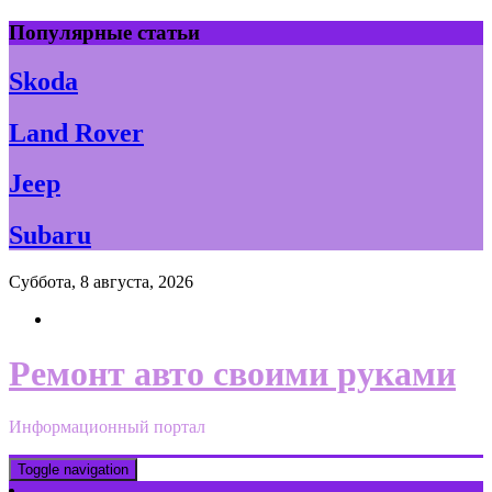
Skip
Популярные статьи
to
content
Skoda
Land Rover
Jeep
Subaru
Суббота, 8 августа, 2026
Ремонт авто своими руками
Информационный портал
Toggle navigation