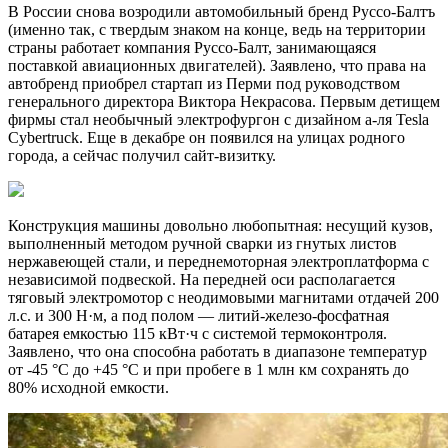
В России снова возродили автомобильный бренд Руссо-Балтъ
(именно так, с твердым знаком на конце, ведь на территории
страны работает компания Руссо-Балт, занимающаяся
поставкой авиационных двигателей). Заявлено, что права на
автобренд приобрел стартап из Перми под руководством
генерального директора Виктора Некрасова. Первым детищем
фирмы стал необычный электрофургон с дизайном а-ля Tesla
Cybertruck. Еще в декабре он появился на улицах родного
города, а сейчас получил сайт-визитку.
Конструкция машины довольно любопытная: несущий кузов,
выполненный методом ручной сварки из гнутых листов
нержавеющей стали, и переднемоторная электроплатформа с
независимой подвеской. На передней оси располагается
тяговый электромотор с неодимовыми магнитами отдачей 200
л.с. и 300 Н·м, а под полом — литий-железо-фосфатная
батарея емкостью 115 кВт·ч с системой термоконтроля.
Заявлено, что она способна работать в диапазоне температур
от -45 °C до +45 °C и при пробеге в 1 млн км сохранять до
80% исходной емкости.