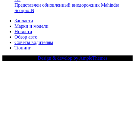
Представлен обновленный внедорожник Mahindra
Scorpio-N
Запчасти
Марки и модели
Новости
Обзор авто
Советы водителям
Тюнинг
Copy Right Text |
Design & develop by AmpleThemes