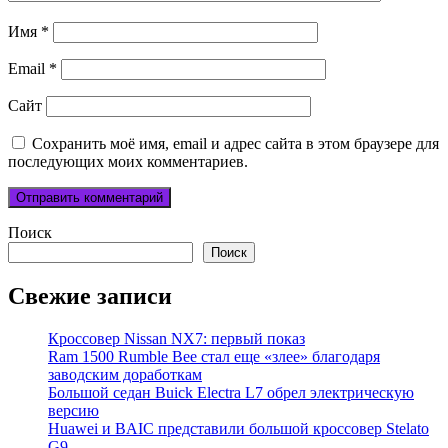
Имя
*
Email
*
Сайт
Сохранить моё имя, email и адрес сайта в этом браузере для
последующих моих комментариев.
Поиск
Поиск
Свежие записи
Кроссовер Nissan NX7: первый показ
Ram 1500 Rumble Bee стал еще «злее» благодаря
заводским доработкам
Большой седан Buick Electra L7 обрел электрическую
версию
Huawei и BAIC представили большой кроссовер Stelato
G9