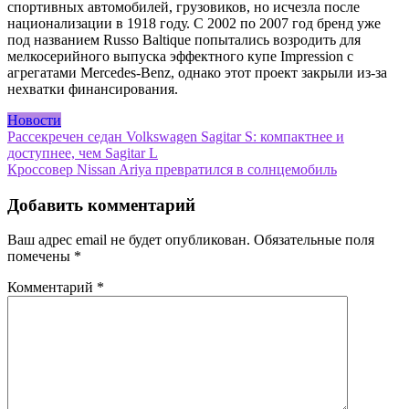
спортивных автомобилей, грузовиков, но исчезла после
национализации в 1918 году. С 2002 по 2007 год бренд уже
под названием Russo Baltique попытались возродить для
мелкосерийного выпуска эффектного купе Impression с
агрегатами Mercedes‑Benz, однако этот проект закрыли из‑за
нехватки финансирования.
Новости
Навигация
Рассекречен седан Volkswagen Sagitar S: компактнее и
доступнее, чем Sagitar L
по
Кроссовер Nissan Ariya превратился в солнцемобиль
записям
Добавить комментарий
Ваш адрес email не будет опубликован.
Обязательные поля
помечены
*
Комментарий
*