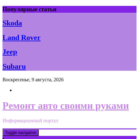
Skip
Популярные статьи
to
content
Skoda
Land Rover
Jeep
Subaru
Воскресенье, 9 августа, 2026
Ремонт авто своими руками
Информационный портал
Toggle navigation