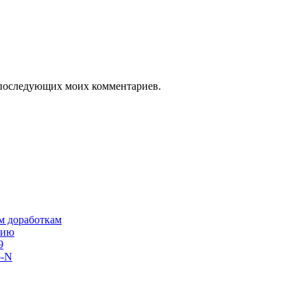
ля последующих моих комментариев.
им доработкам
сию
9
o-N