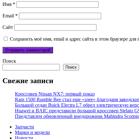
Имя
*
Email
*
Сайт
Сохранить моё имя, email и адрес сайта в этом браузере д
Поиск
Поиск
Свежие записи
Кроссовер Nissan NX7: первый показ
Ram 1500 Rumble Bee стал еще «злее» благодаря заводск
Большой седан Buick Electra L7 обрел электрическую вер
Huawei и BAIC представили большой кроссовер Stelato G
Представлен обновленный внедорожник Mahindra Scorpi
Запчасти
Марки и модели
Новости