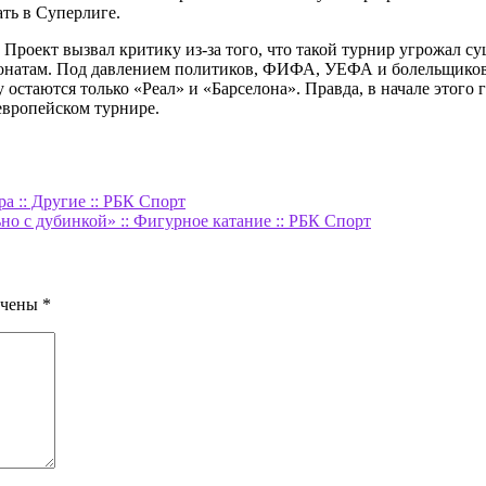
ать в Суперлиге.
. Проект вызвал критику из-за того, что такой турнир угрожал 
онатам. Под давлением политиков, ФИФА, УЕФА и болельщиков
остаются только «Реал» и «Барселона». Правда, в начале этого 
европейском турнире.
а :: Другие :: РБК Спорт
но с дубинкой» :: Фигурное катание :: РБК Спорт
ечены
*