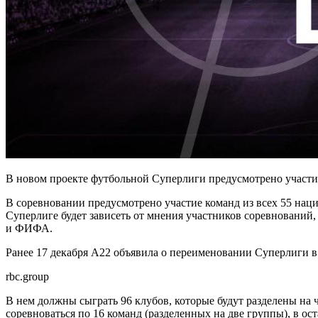
В новом проекте футбольной Суперлиги предусмотрено участи
В соревновании предусмотрено участие команд из всех 55 нац
Суперлиге будет зависеть от мнения участников соревнований
и ФИФА.
Ранее 17 декабря A22 объявила о переименовании Суперлиги в 
rbc.group
В нем должны сыграть 96 клубов, которые будут разделены на ч
соревноваться по 16 команд (разделенных на две группы), в о