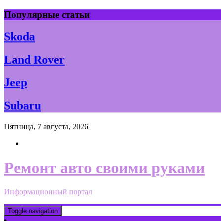
Skip
Популярные статьи
to
content
Skoda
Land Rover
Jeep
Subaru
Пятница, 7 августа, 2026
Ремонт авто своими руками
Информационный портал
Toggle navigation