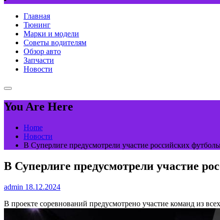
Главная
Тюнинг
Марки и модели
Советы водителям
Обзор авто
Запчасти
Новости
You Are Here
Home
Новости
В Суперлиге предусмотрели участие российских футбольн
В Суперлиге предусмотрели участие ро
admin
18.12.2024
В проекте соревнований предусмотрено участие команд из все