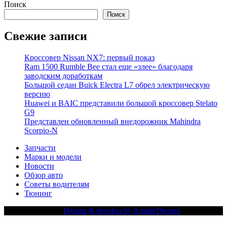
Поиск
Поиск
Свежие записи
Кроссовер Nissan NX7: первый показ
Ram 1500 Rumble Bee стал еще «злее» благодаря
заводским доработкам
Большой седан Buick Electra L7 обрел электрическую
версию
Huawei и BAIC представили большой кроссовер Stelato
G9
Представлен обновленный внедорожник Mahindra
Scorpio-N
Запчасти
Марки и модели
Новости
Обзор авто
Советы водителям
Тюнинг
Copy Right Text |
Design & develop by AmpleThemes