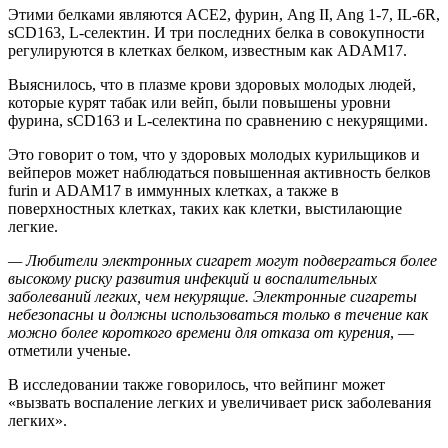
Этими белками являются ACE2, фурин, Ang II, Ang 1-7, IL-6R,
sCD163, L-селектин. И три последних белка в совокупности
регулируются в клетках белком, известным как ADAM17.
Выяснилось, что в плазме крови здоровых молодых людей,
которые курят табак или вейп, были повышены уровни
фурина, sCD163 и L-селектина по сравнению с некурящими.
Это говорит о том, что у здоровых молодых курильщиков и
вейперов может наблюдаться повышенная активность белков
furin и ADAM17 в иммунных клетках, а также в
поверхностных клетках, таких как клетки, выстилающие
легкие.
— Любители электронных сигарет могут подвергаться более
высокому риску развития инфекций и воспалительных
заболеваний легких, чем некурящие. Электронные сигареты
небезопасны и должны использоваться только в течение как
можно более короткого времени для отказа от курения
, —
отметили ученые.
В исследовании также говорилось, что вейпинг может
«вызвать воспаление легких и увеличивает риск заболевания
легких».