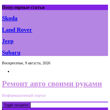
Skip
Популярные статьи
to
content
Skoda
Land Rover
Jeep
Subaru
Воскресенье, 9 августа, 2026
Ремонт авто своими руками
Информационный портал
Toggle navigation