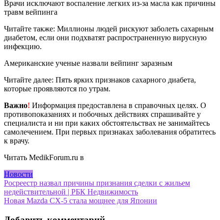
Врачи исключают воспаление легких из-за масла как причины
травм вейпинга
Читайте также: Миллионы людей рискуют заболеть сахарным
диабетом, если они подхватят распространенную вирусную
инфекцию.
Американские ученые назвали вейпинг заразным
Читайте далее: Пять ярких признаков сахарного диабета,
которые проявляются по утрам.
Важно
!
Информация предоставлена в справочных целях. О
противопоказаниях и побочных действиях спрашивайте у
специалиста и ни при каких обстоятельствах не занимайтесь
самолечением. При первых признаках заболевания обратитесь
к врачу.
Читать MedikForum.ru в
Новости
Навигация
Росреестр назвал причины признания сделки с жильем
недействительной | РБК Недвижимость
по
Новая Mazda CX-5 стала мощнее для Японии
записям
Добавить комментарий