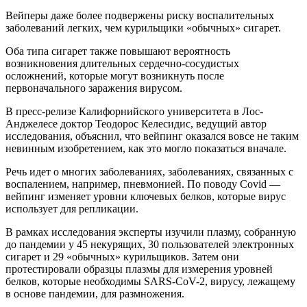
Вейперы даже более подвержены риску воспалительных
заболеваний легких, чем курильщики «обычных» сигарет.
Оба типа сигарет также повышают вероятность
возникновения длительных сердечно-сосудистых
осложнений, которые могут возникнуть после
первоначального заражения вирусом.
В пресс-релизе Калифорнийского университета в Лос-
Анджелесе доктор Теодорос Келесидис, ведущий автор
исследования, объяснил, что вейпинг оказался вовсе не таким
невинным изобретением, как это могло показаться вначале.
Речь идет о многих заболеваниях, заболеваниях, связанных с
воспалением, например, пневмонией. По поводу Covid —
вейпинг изменяет уровни ключевых белков, которые вирус
использует для репликации.
В рамках исследования эксперты изучили плазму, собранную
до пандемии у 45 некурящих, 30 пользователей электронных
сигарет и 29 «обычных» курильщиков. Затем они
протестировали образцы плазмы для измерения уровней
белков, которые необходимы SARS-CoV-2, вирусу, лежащему
в основе пандемии, для размножения.