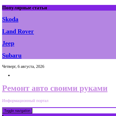
Skip
Популярные статьи
to
content
Skoda
Land Rover
Jeep
Subaru
Четверг, 6 августа, 2026
Ремонт авто своими руками
Информационный портал
Toggle navigation