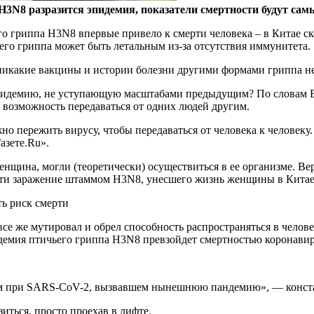
 H3N8 разразится эпидемия, показатели смертности будут са
о гриппа H3N8 впервые привело к смерти человека – в Китае 
его гриппа может быть летальным из-за отсутствия иммунитета.
никакие вакцины и истории болезни другими формами гриппа не
эпидемию, не уступающую масштабами предыдущим? По словам Во
 возможность передаваться от одних людей другим.
но пережить вирусу, чтобы передаваться от человека к человеку.
азете.Ru».
енщина, могли (теоретически) осуществиться в ее организме. Ве
зойти заражение штаммом H3N8, унесшего жизнь женщины в Китае
ь риск смерти
 все же мутировал и обрел способность распространяться в чело
пидемия птичьего гриппа H3N8 превзойдет смертностью коронави
чем при SARS-CoV-2, вызвавшем нынешнюю пандемию», — конст
иться, просто проехав в лифте.