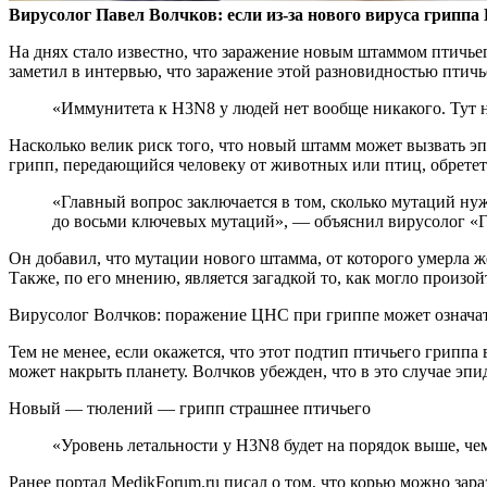
Вирусолог Павел Волчков: если из-за нового вируса гриппа
На днях стало известно, что
заражение новым штаммом птичьег
заметил в интервью, что заражение этой разновидностью птичь
«Иммунитета к H3N8 у людей нет вообще никакого. Тут 
Насколько велик риск того, что новый штамм может вызвать 
грипп, передающийся человеку от животных или птиц, обретет
«Главный вопрос заключается в том, сколько мутаций нуж
до восьми ключевых мутаций», — объяснил вирусолог «Г
Он добавил, что мутации нового штамма, от которого умерла ж
Также, по его мнению, является загадкой то, как могло прои
Вирусолог Волчков: поражение ЦНС при гриппе может означат
Тем не менее, если окажется, что этот подтип птичьего гриппа
может накрыть планету. Волчков убежден, что в это случае э
Новый — тюлений — грипп страшнее птичьего
«Уровень летальности у H3N8 будет на порядок выше, 
Ранее портал MedikForum.ru писал о том, что корью можно зараз