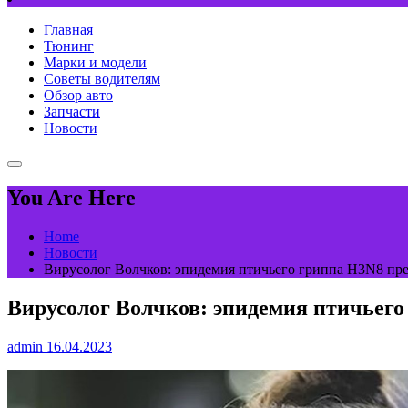
Главная
Тюнинг
Марки и модели
Советы водителям
Обзор авто
Запчасти
Новости
You Are Here
Home
Новости
Вирусолог Волчков: эпидемия птичьего гриппа H3N8 пре
Вирусолог Волчков: эпидемия птичьего
admin
16.04.2023