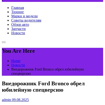
Главная
Тюнинг
Марки и модели
Советы водителям
Обзор авто
Запчасти
Новости
You Are Here
Home
Новости
Внедорожник Ford Bronco обрел юбилейную
спецверсию
Внедорожник Ford Bronco обрел
юбилейную спецверсию
admin
09.08.2025