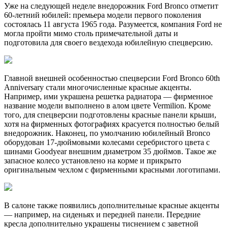
Уже на следующей неделе внедорожник Ford Bronco отметит
60-летний юбилей: премьера модели первого поколения
состоялась 11 августа 1965 года. Разумеется, компания Ford не
могла пройти мимо столь примечательной даты и
подготовила для своего вездехода юбилейную спецверсию.
Главной внешней особенностью спецверсии Ford Bronco 60th
Anniversary стали многочисленные красные акценты.
Например, ими украшена решетка радиатора — фирменное
название модели выполнено в алом цвете Vermilion. Кроме
того, для спецверсии подготовлены красные панели крыши,
хотя на фирменных фотографиях красуется полностью белый
внедорожник. Наконец, по умолчанию юбилейный Bronco
оборудован 17-дюймовыми колесами серебристого цвета с
шинами Goodyear внешним диаметром 35 дюймов. Такое же
запасное колесо установлено на корме и прикрыто
оригинальным чехлом с фирменными красными логотипами.
В салоне также появились дополнительные красные акценты
— например, на сиденьях и передней панели. Передние
кресла дополнительно украшены тиснением с заветной