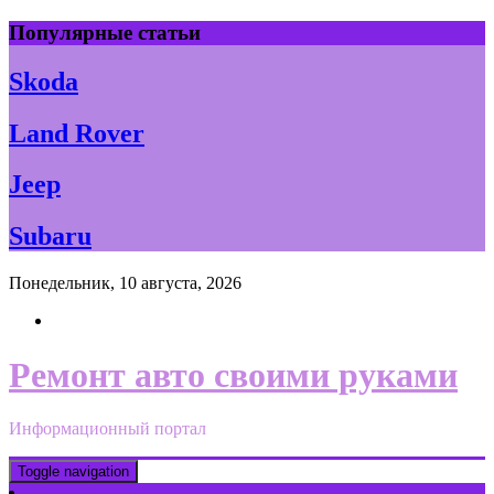
Skip
Популярные статьи
to
content
Skoda
Land Rover
Jeep
Subaru
Понедельник, 10 августа, 2026
Ремонт авто своими руками
Информационный портал
Toggle navigation