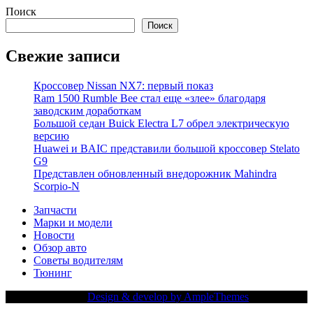
Поиск
Поиск
Свежие записи
Кроссовер Nissan NX7: первый показ
Ram 1500 Rumble Bee стал еще «злее» благодаря
заводским доработкам
Большой седан Buick Electra L7 обрел электрическую
версию
Huawei и BAIC представили большой кроссовер Stelato
G9
Представлен обновленный внедорожник Mahindra
Scorpio-N
Запчасти
Марки и модели
Новости
Обзор авто
Советы водителям
Тюнинг
Copy Right Text |
Design & develop by AmpleThemes