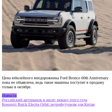
Цена юбилейного внедорожника Ford Bronco 60th Anniversary
пока не объявлена, ведь такие машины поступят в продажу
только в октябре.
Новости
Навигация
Российский авторынок в июле: рекорд этого года
Концепт Buick Electra Orbit: ретрофутуризм для Китая
по