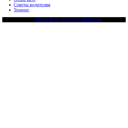
Советы водителям
Тюнинг
Copy Right Text |
Design & develop by AmpleThemes