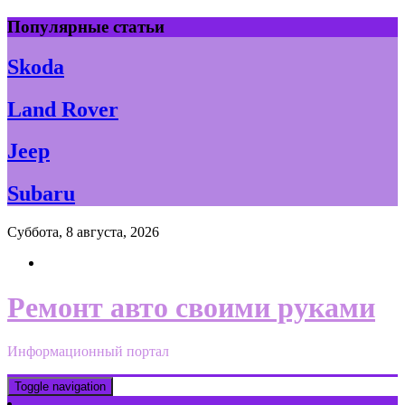
Skip
Популярные статьи
to
content
Skoda
Land Rover
Jeep
Subaru
Суббота, 8 августа, 2026
Ремонт авто своими руками
Информационный портал
Toggle navigation