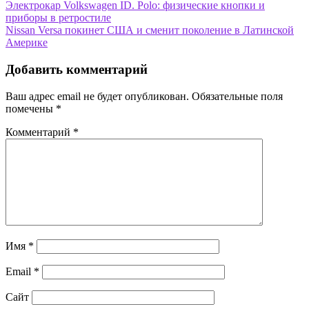
Навигация
Электрокар Volkswagen ID. Polo: физические кнопки и
приборы в ретростиле
по
Nissan Versa покинет США и сменит поколение в Латинской
записям
Америке
Добавить комментарий
Ваш адрес email не будет опубликован.
Обязательные поля
помечены
*
Комментарий
*
Имя
*
Email
*
Сайт