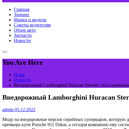
Главная
Тюнинг
Марки и модели
Советы водителям
Обзор авто
Запчасти
Новости
You Are Here
Home
Новости
Внедорожный Lamborghini Huracan Sterrato стал серийны
Внедорожный Lamborghini Huracan Ster
admin
05.12.2022
Моду на внедорожные версии серийных суперкаров, которую до
премьера купе Porsche 911 Dakar, а сегодня компанию ему сост