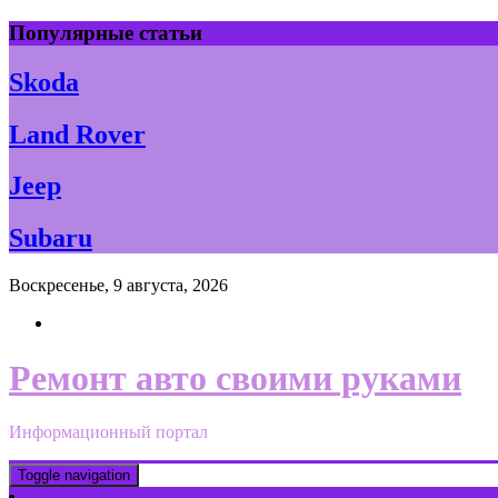
Skip
Популярные статьи
to
content
Skoda
Land Rover
Jeep
Subaru
Воскресенье, 9 августа, 2026
Ремонт авто своими руками
Информационный портал
Toggle navigation