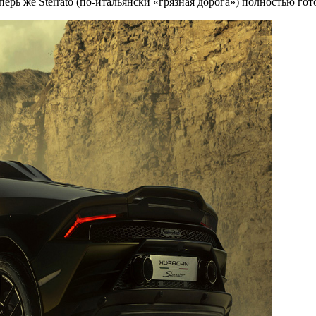
рь же Sterrato (по-итальянски «грязная дорога») полностью гото