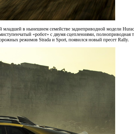
мой младшей в нынешнем семействе заднеприводной модели Hura
Семиступенчатый «робот» с двумя сцеплениями, полноприводна
рожных режимов Strada и Sport, появился новый пресет Rally.