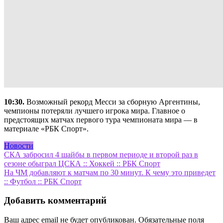
10:30.
Возможный рекорд Месси за сборную Аргентины,
чемпионы потеряли лучшего игрока мира. Главное о
предстоящих матчах первого тура чемпионата мира — в
материале «РБК Спорт».
Новости
Навигация
СКА забросил 4 шайбы в первом периоде и второй раз в
сезоне обыграл ЦСКА :: Хоккей :: РБК Спорт
по
На ЧМ добавляют к матчам по 30 минут. К чему это приведет
записям
:: Футбол :: РБК Спорт
Добавить комментарий
Ваш адрес email не будет опубликован.
Обязательные поля