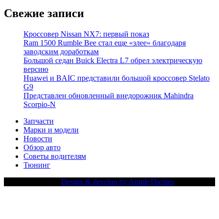
Свежие записи
Кроссовер Nissan NX7: первый показ
Ram 1500 Rumble Bee стал еще «злее» благодаря
заводским доработкам
Большой седан Buick Electra L7 обрел электрическую
версию
Huawei и BAIC представили большой кроссовер Stelato
G9
Представлен обновленный внедорожник Mahindra
Scorpio-N
Запчасти
Марки и модели
Новости
Обзор авто
Советы водителям
Тюнинг
Copy Right Text |
Design & develop by AmpleThemes