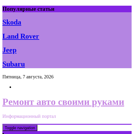
Skip
Популярные статьи
to
content
Skoda
Land Rover
Jeep
Subaru
Пятница, 7 августа, 2026
Ремонт авто своими руками
Информационный портал
Toggle navigation