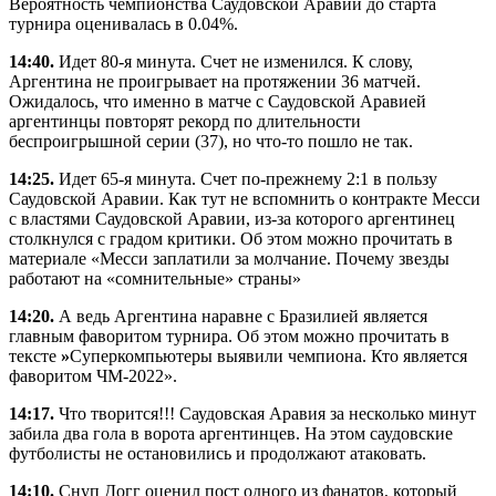
Вероятность чемпионства Саудовской Аравии до старта
турнира оценивалась в 0.04%.
14:40.
Идет 80-я минута. Счет не изменился. К слову,
Аргентина не проигрывает на протяжении 36 матчей.
Ожидалось, что именно в матче с Саудовской Аравией
аргентинцы повторят рекорд по длительности
беспроигрышной серии (37), но что-то пошло не так.
14:25.
Идет 65-я минута.
Счет по-прежнему 2:1 в пользу
Саудовской Аравии. Как тут не вспомнить о контракте Месси
с властями Саудовской Аравии, из-за которого аргентинец
столкнулся с градом критики. Об этом можно прочитать в
материале «Месси заплатили за молчание. Почему звезды
работают на «сомнительные» страны»
14:20.
А ведь Аргентина наравне с Бразилией является
главным фаворитом турнира.
Об этом можно прочитать в
тексте
»
Суперкомпьютеры выявили чемпиона. Кто является
фаворитом ЧМ-2022».
14:17.
Что творится!!! Саудовская Аравия за несколько минут
забила два гола в ворота аргентинцев. На этом саудовские
футболисты не остановились и продолжают атаковать.
14:10.
Снуп Догг оценил пост одного из фанатов, который