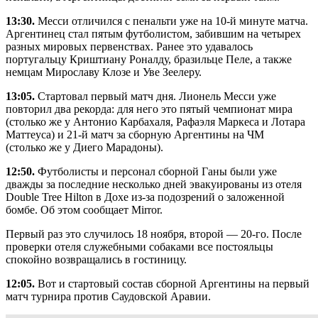
13:30.
Месси отличился с пенальти уже на 10-й минуте матча.
Аргентинец стал пятым футболистом, забившим на четырех
разных мировых первенствах. Ранее это удавалось
португальцу Криштиану Роналду, бразильце Пеле, а также
немцам Мирославу Клозе и Уве Зеелеру.
13:05.
Стартовал первый матч дня. Лионель Месси уже
повторил два рекорда: для него это пятый чемпионат мира
(столько же у Антонио Карбахаля, Рафаэля Маркеса и Лотара
Маттеуса) и 21-й матч за сборную Аргентины на ЧМ
(столько же у Диего Марадоны).
12:50.
Футболисты и персонал сборной Ганы были уже
дважды за последние несколько дней эвакуированы из отеля
Double Tree Hilton в Дохе из-за подозрений о заложенной
бомбе. Об этом сообщает Mirror.
Первый раз это случилось 18 ноября, второй — 20-го. После
проверки отеля служебными собаками все постояльцы
спокойно возвращались в гостиницу.
12:05.
Вот и стартовый состав сборной Аргентины на первый
матч турнира против Саудовской Аравии.