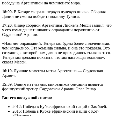
победу на Аргентиной на чемпионате мира.
18:00.
В Катаре сыграли первую нулевую ничью. Сборная
Дании не смогла победить команду Туниса.
17:20.
Лидер сборной Аргентины Лионель Месси заявил, что
у его команды нет никаких оправданий поражению от
Саудовской Аравии.
«Нам нет оправданий. Теперь мы будем более сплоченными,
чем когда-либо. Эта команда сильна, и она это показала. Это
ситуация, с которой нам давно не приходилось сталкиваться.
Теперь мы должны показать, что мы настоящая команда», —
сказал Месси.
16:10.
Лучшие моменты матча Аргентина — Саудовская
Аравия.
15:59.
Одним из главных виновников сенсации является
французский тренер Саудовской Аравии Эрве Ренар.
Вот его послужной список:
2012: Победа в Кубке африканский наций с Замбией.
2015: Победа в Кубке африканский наций с Кот-
д'Ивуаром.