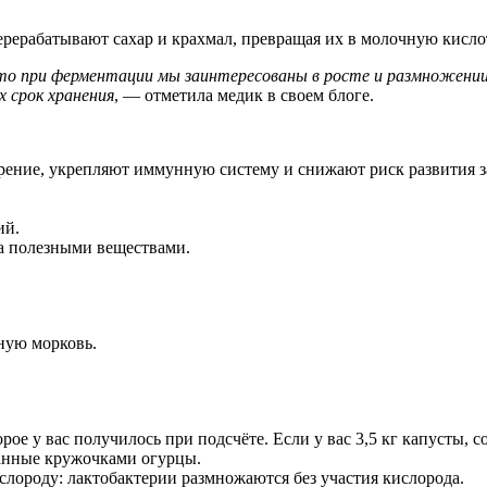
ерерабатывают сахар и крахмал, превращая их в молочную кисло
о при ферментации мы заинтересованы в росте и размножении б
 срок хранения
, — отметила медик в своем блоге.
ение, укрепляют иммунную систему и снижают риск развития 
ий.
а полезными веществами.
чную морковь.
рое у вас получилось при подсчёте. Если у вас 3,5 кг капусты, 
занные кружочками огурцы.
ислороду: лактобактерии размножаются без участия кислорода.