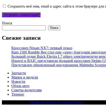
Сохранить моё имя, email и адрес сайта в этом браузере д
Поиск
Поиск
Свежие записи
Кроссовер Nissan NX7: первый показ
Ram 1500 Rumble Bee стал еще «злее» благодаря заводск
Большой седан Buick Electra L7 обрел электрическую вер
Huawei и BAIC представили большой кроссовер Stelato G
Представлен обновленный внедорожник Mahindra Scorpi
Запчасти
Марки и модели
Новости
Обзор авто
Советы водителям
Тюнинг
Copy Right Text |
Design & develop by AmpleThemes