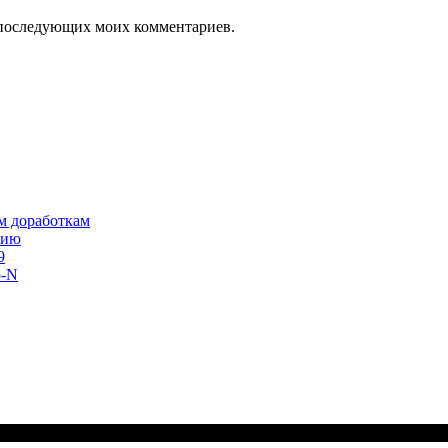
ля последующих моих комментариев.
им доработкам
сию
9
o-N