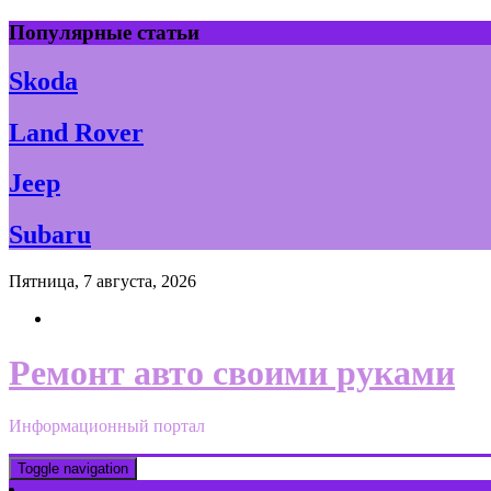
Skip
Популярные статьи
to
content
Skoda
Land Rover
Jeep
Subaru
Пятница, 7 августа, 2026
Ремонт авто своими руками
Информационный портал
Toggle navigation