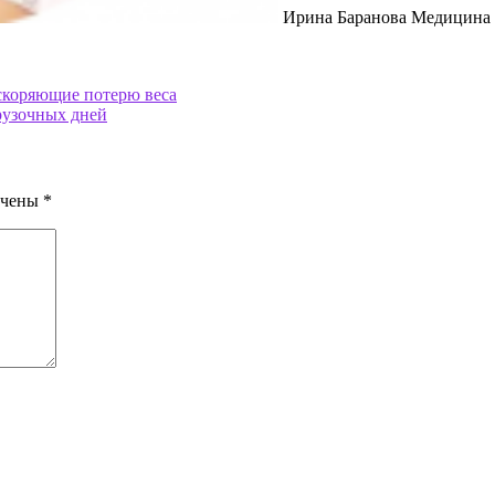
Ирина Баранова Медицина в
скоряющие потерю веса
рузочных дней
ечены
*