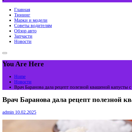
Главная
Тюнинг
Марки и модели
Советы водителям
Обзор авто
Запчасти
Новости
You Are Here
Home
Новости
Врач Баранова дала рецепт полезной квашеной капусты с
Врач Баранова дала рецепт полезной к
admin
10.02.2025