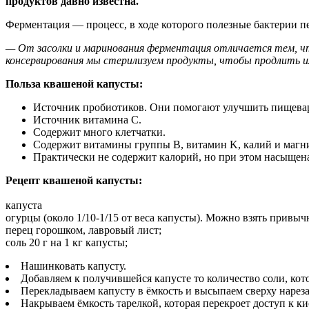
продуктов давно известна.
Ферментация — процесс, в ходе которого полезные бактерии п
— От засолки и маринования ферментация отличается тем, чт
консервирования мы стерилизуем продукты, чтобы продлить их
Польза квашеной капусты:
Источник пробиотиков. Они помогают улучшить пищевар
Источник витамина C.
Содержит много клетчатки.
Содержит витамины группы B, витамин K, калий и магн
Практически не содержит калорий, но при этом насыщен
Рецепт квашеной капусты:
капуста
огурцы (около 1/10-1/15 от веса капусты). Можно взять привы
перец горошком, лавровый лист;
соль 20 г на 1 кг капусты;
Нашинковать капусту.
Добавляем к получившейся капусте то количество соли, кото
Перекладываем капусту в ёмкость и высыпаем сверху наре
Накрываем ёмкость тарелкой, которая перекроет доступ к к