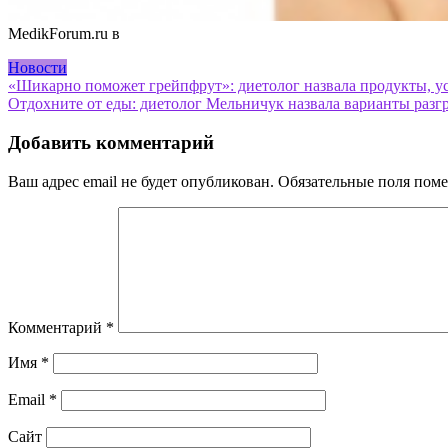
MedikForum.ru в
Новости
Навигация
«Шикарно поможет грейпфрут»: диетолог назвала продукты, у
Отдохните от еды: диетолог Мельничук назвала варианты разг
по
записям
Добавить комментарий
Ваш адрес email не будет опубликован.
Обязательные поля пом
Комментарий
*
Имя
*
Email
*
Сайт