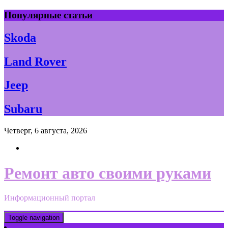
Skip
Популярные статьи
to
content
Skoda
Land Rover
Jeep
Subaru
Четверг, 6 августа, 2026
Ремонт авто своими руками
Информационный портал
Toggle navigation