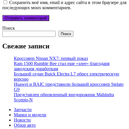
Сохранить моё имя, email и адрес сайта в этом браузере для
последующих моих комментариев.
Поиск
Поиск
Свежие записи
Кроссовер Nissan NX7: первый показ
Ram 1500 Rumble Bee стал еще «злее» благодаря
заводским доработкам
Большой седан Buick Electra L7 обрел электрическую
версию
Huawei и BAIC представили большой кроссовер Stelato
G9
Представлен обновленный внедорожник Mahindra
Scorpio-N
Запчасти
Марки и модели
Новости
Обзор авто