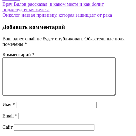
Навигация
Врач Вялов рассказал, в каком месте и как болит
поджелудочная железа
по
Онколог назвал прививку, которая защищает от рака
записям
Добавить комментарий
Ваш адрес email не будет опубликован.
Обязательные поля
помечены
*
Комментарий
*
Имя
*
Email
*
Сайт