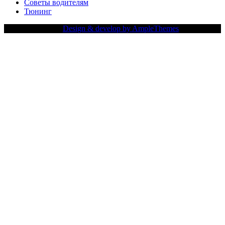
Советы водителям
Тюнинг
Copy Right Text |
Design & develop by AmpleThemes