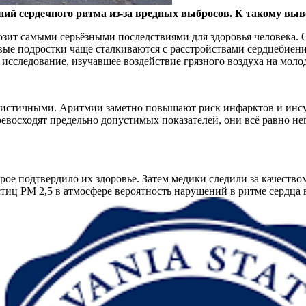
ий сердечного ритма из-за вредных выбросов. К такому вы
озит самыми серьёзными последствиями для здоровья человека. 
вые подростки чаще сталкиваются с расстройствами сердцебиен
 исследование, изучавшее воздействие грязного воздуха на мол
имистичными. Аритмии заметно повышают риск инфарктов и инсул
 превосходят предельно допустимых показателей, они всё равно 
рое подтвердило их здоровье. Затем медики следили за качество
тиц PM 2,5 в атмосфере вероятность нарушений в ритме сердца в