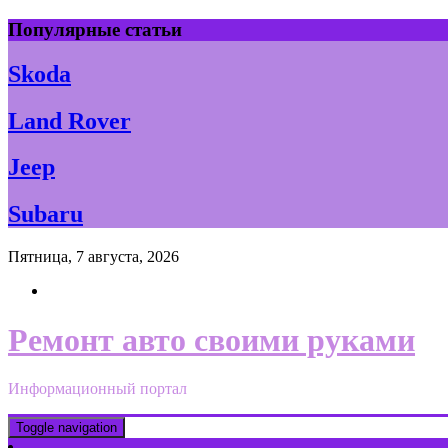
Skip
Популярные статьи
to
content
Skoda
Land Rover
Jeep
Subaru
Пятница, 7 августа, 2026
Ремонт авто своими руками
Информационный портал
Toggle navigation