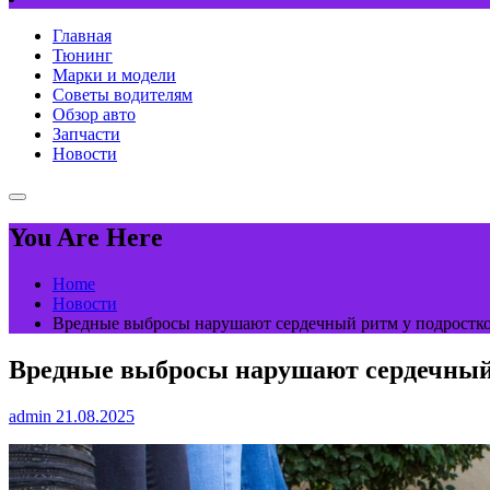
Главная
Тюнинг
Марки и модели
Советы водителям
Обзор авто
Запчасти
Новости
You Are Here
Home
Новости
Вредные выбросы нарушают сердечный ритм у подростк
Вредные выбросы нарушают сердечный 
admin
21.08.2025