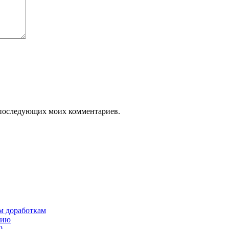
ля последующих моих комментариев.
им доработкам
сию
9