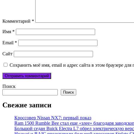
Комментарий
*
Имя
*
Email
*
Сайт
Сохранить моё имя, email и адрес сайта в этом браузере д
Поиск
Поиск
Свежие записи
Кроссовер Nissan NX7: первый показ
Ram 1500 Rumble Bee стал еще «злее» благодаря заводск
Большой седан Buick Electra L7 обрел электрическую вер
Huawei и BAIC представили большой кроссовер Stelato G