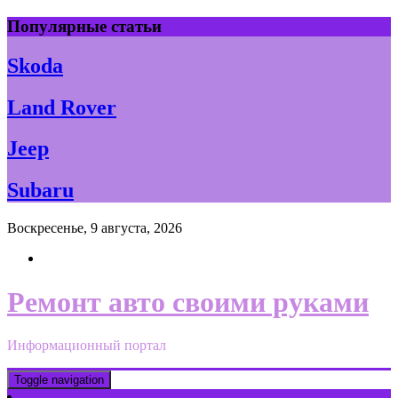
Skip
Популярные статьи
to
content
Skoda
Land Rover
Jeep
Subaru
Воскресенье, 9 августа, 2026
Ремонт авто своими руками
Информационный портал
Toggle navigation