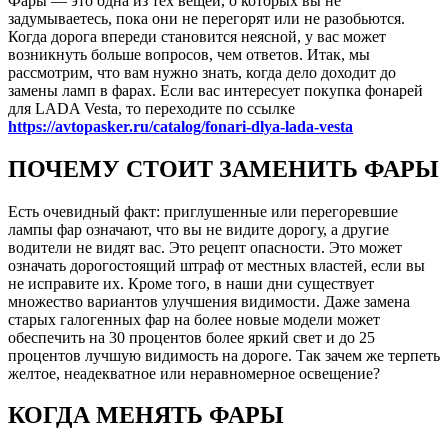
Фары — это одна из тех вещей, о которых вы не
задумываетесь, пока они не перегорят или не разобьются.
Когда дорога впереди становится неясной, у вас может
возникнуть больше вопросов, чем ответов. Итак, мы
рассмотрим, что вам нужно знать, когда дело доходит до
замены
ламп в фарах
. Если вас интересует покупка фонарей
для LADA Vesta, то переходите по ссылке
https://avtopasker.ru/catalog/fonari-dlya-lada-vesta
ПОЧЕМУ СТОИТ ЗАМЕНИТЬ ФАРЫ
Есть очевидный факт: приглушенные или перегоревшие
лампы фар означают, что вы не видите дорогу, а другие
водители не видят вас. Это рецепт опасности. Это может
означать дорогостоящий штраф от местных властей, если вы
не исправите их. Кроме того, в наши дни существует
множество вариантов улучшения видимости. Даже замена
старых галогенных фар на более новые модели может
обеспечить на 30 процентов более яркий свет и до 25
процентов лучшую видимость на дороге. Так зачем же терпеть
желтое, неадекватное или неравномерное освещение?
КОГДА МЕНЯТЬ ФАРЫ