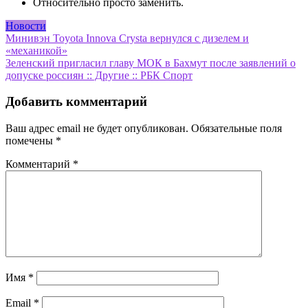
Относительно просто заменить.
Новости
Навигация
Минивэн Toyota Innova Crysta вернулся с дизелем и
«механикой»
по
Зеленский пригласил главу МОК в Бахмут после заявлений о
записям
допуске россиян :: Другие :: РБК Спорт
Добавить комментарий
Ваш адрес email не будет опубликован.
Обязательные поля
помечены
*
Комментарий
*
Имя
*
Email
*