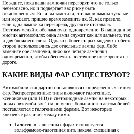
Не ждите, пока ваши лампочки перегорят, что не только
небезопасно, но и подвергает вас риску быть
остановленным. Если вы заметили, что ваши лампы тусклые
или мерцают, пришло время заменить их. И, как правило,
если одна лампочка перегорела, другая не отставала.
Поэтому
меняйте обе лампочки
одновременно. В наши дни во
многих автомобилях одна лампа служит как для дальнего, так
и для ближнего света. Однако в более старых моделях с обеих
сторон использовались две отдельные лампы фар. Либо
замените обе лампочки, либо все четыре лампочки
одновременно, чтобы обеспечить постоянное поле зрения на
дороге.
КАКИЕ ВИДЫ ФАР СУЩЕСТВУЮТ?
Автомобили стандартно поставляются с определенным типом
фар. Распространенные типы включают галогенные,
ксеноновые (или HID) и светодиодные лампы на некоторых
новых автомобилях. Тем не менее, большинство автомобилей
поставляются с галогенными фарами. Вот некоторые
ключевые различия между ними:
Галоген
: в галогенных фарах используется
вольфрамово-галогенная нить накала, смешанная с