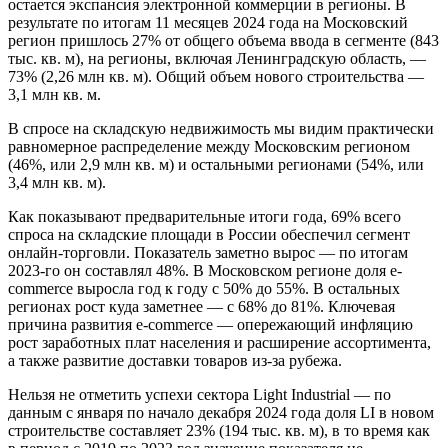
остается экспансия электронной коммерции в регионы. В
результате по итогам 11 месяцев 2024 года на Московский
регион пришлось 27% от общего объема ввода в сегменте (843
тыс. кв. м), на регионы, включая Ленинградскую область, —
73% (2,26 млн кв. м). Общий объем нового строительства —
3,1 млн кв. м.
В спросе на складскую недвижимость мы видим практически
равномерное распределение между Московским регионом
(46%, или 2,9 млн кв. м) и остальными регионами (54%, или
3,4 млн кв. м).
Как показывают предварительные итоги года, 69% всего
спроса на складские площади в России обеспечил сегмент
онлайн-торговли. Показатель заметно вырос — по итогам
2023-го он составлял 48%. В Московском регионе доля e-
commerce выросла год к году с 50% до 55%. В остальных
регионах рост куда заметнее — с 68% до 81%. Ключевая
причина развития e-commerce — опережающий инфляцию
рост заработных плат населения и расширение ассортимента,
а также развитие доставки товаров из-за рубежа.
Нельзя не отметить успехи сектора Light Industrial — по
данным с января по начало декабря 2024 года доля LI в новом
строительстве составляет 23% (194 тыс. кв. м), в то время как