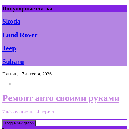
Skip
Популярные статьи
to
content
Skoda
Land Rover
Jeep
Subaru
Пятница, 7 августа, 2026
Ремонт авто своими руками
Информационный портал
Toggle navigation