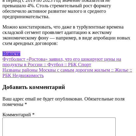
в период с 2019 по 2023 год значение показателя не
превышало 4%. Столь стремительный рост формату
обеспечило активное развитие малого и среднего
предпринимательства.
Можно констатировать, что даже в турбулентные времена
складской сегмент проявляет адаптацию к жесткому
экономическому фону — например, в виде апробации новых
схем арендных договоров:
Новости
Навигация
Футболист «Ростова» заявил, что его шокируют цены на
продукты в России :: Футбол :: РБК Спорт
по
Названы районы Москвы с самым дорогим жильем :: Жилье ::
записям
РБК Недвижимость
Добавить комментарий
Ваш адрес email не будет опубликован.
Обязательные поля
помечены
*
Комментарий
*