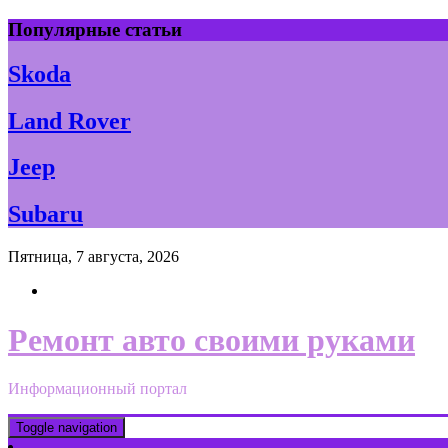
Skip
Популярные статьи
to
content
Skoda
Land Rover
Jeep
Subaru
Пятница, 7 августа, 2026
Ремонт авто своими руками
Информационный портал
Toggle navigation