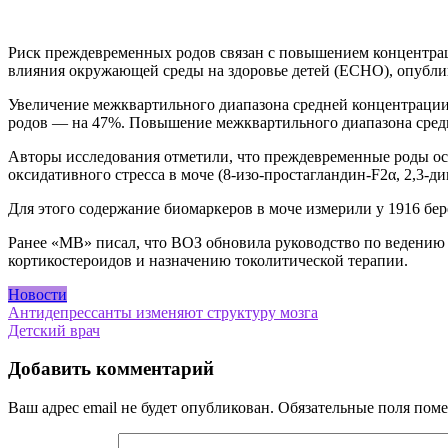
Риск преждевременных родов связан c повышением концентраци
влияния окружающей среды на здоровье детей (ECHO), опубл
Увеличение межквартильного диапазона средней концентрации
родов — на 47%. Повышение межквартильного диапазона средн
Авторы исследования отметили, что преждевременные роды ос
оксидативного стресса в моче (8-изо-простагландин-F2α, 2,3-
Для этого содержание биомаркеров в моче измерили у 1916 бе
Ранее «МВ» писал, что ВОЗ обновила руководство по ведени
кортикостероидов и назначению токолитической терапии.
Новости
Навигация
Антидепрессанты изменяют структуру мозга
Детский врач
по
записям
Добавить комментарий
Ваш адрес email не будет опубликован.
Обязательные поля пом