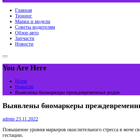
Главная
Тюнинг
Марки и модели
Советы водителям
Обзор авто
Запчасти
Новости
You Are Here
Home
Новости
Выявлены биомаркеры преждевременных родов
Выявлены биомаркеры преждевременн
admin
23.11.2022
Повышение уровня маркеров окислительного стресса в моче с
гестации.