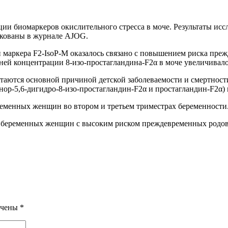
и биомаркеров окислительного стресса в моче. Результаты исс
икованы в журнале AJOG.
 маркера F2-IsoP-M оказалось связано с повышением риска пр
ей концентрации 8-изо-простагландина-F2α в моче увеличивал
таются основной причиной детской заболеваемости и смертност
динор-5,6-дигидро-8-изо-простагландин-F2α и простагландин-F2α
ременных женщин во втором и третьем триместрах беременности
ю беременных женщин с высоким риском преждевременных родов
ечены
*