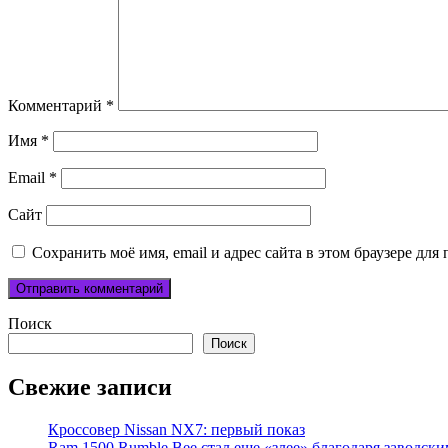
Комментарий
*
Имя
*
Email
*
Сайт
Сохранить моё имя, email и адрес сайта в этом браузере д
Поиск
Поиск
Свежие записи
Кроссовер Nissan NX7: первый показ
Ram 1500 Rumble Bee стал еще «злее» благодаря заводск