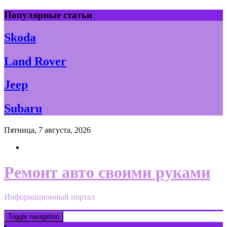
Skip
Популярные статьи
to
content
Skoda
Land Rover
Jeep
Subaru
Пятница, 7 августа, 2026
Ремонт авто своими руками
Информационный портал
Toggle navigation