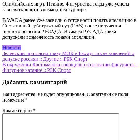
Олимпийских игр в Пекине. Фигуристка тогда уже успела
завоевать золото в командном турнире.
В WADA ранее уже заявили о готовности подать апелляцию в
Спортивный арбитражный суд (CAS) после получения
полного решения РУСАДА. В самом РУСАДА также
допускали возможность подачи апелляции.
Новости
Навигация
Зеленский пригласил главу МОК в Бахмут после заявлений о
допуске россиян :: Другие :: РБК Спорт
по
В окружении Костомарова сообщили о состоянии фигуриста ::
записям
Фигурное катание :: РБК Спорт
Добавить комментарий
Ваш адрес email не будет опубликован.
Обязательные поля
помечены
*
Комментарий
*