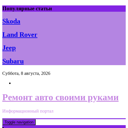
Skip
Популярные статьи
to
content
Skoda
Land Rover
Jeep
Subaru
Суббота, 8 августа, 2026
Ремонт авто своими руками
Информационный портал
Toggle navigation