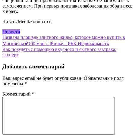
специалиста и ни при каких обстоятельствах не занимайтесь
самолечением. При первых признаках заболевания обратитесь
к врачу.
Читать MedikForum.ru в
Новости
Навигация
Названа площадь элитного жилья, которое можно купить в
Москве на ₽100 млн :: Жилье :: РБК Недвижимость
по
Как похудеть с помощью вкусного и сытного завтрака:
записям
эксперт
Добавить комментарий
Ваш адрес email не будет опубликован.
Обязательные поля
помечены
*
Комментарий
*