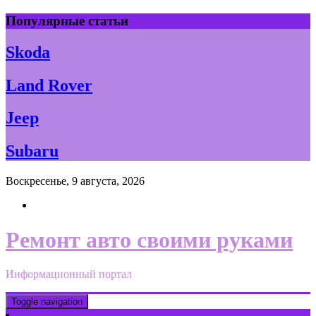
Skip
Популярные статьи
to
content
Skoda
Land Rover
Jeep
Subaru
Воскресенье, 9 августа, 2026
Ремонт авто своими руками
Информационный портал
Toggle navigation