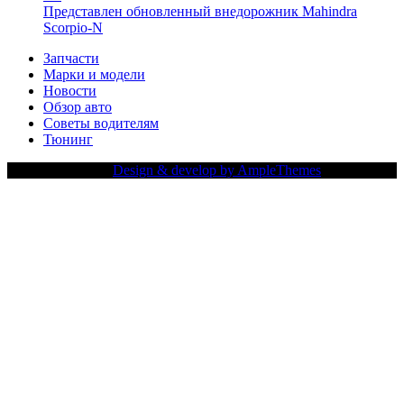
Представлен обновленный внедорожник Mahindra
Scorpio-N
Запчасти
Марки и модели
Новости
Обзор авто
Советы водителям
Тюнинг
Copy Right Text |
Design & develop by AmpleThemes