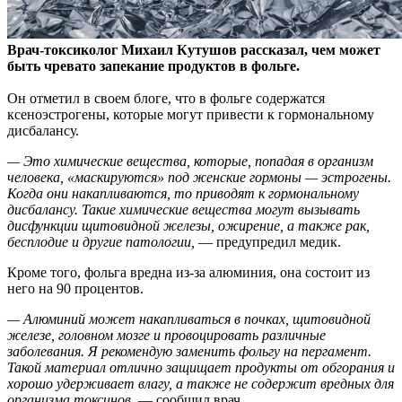
Врач-токсиколог Михаил Кутушов рассказал, чем может
быть чревато запекание продуктов в фольге.
Он отметил в своем блоге, что в фольге содержатся
ксеноэстрогены,
которые могут привести к гормональному
дисбалансу.
— Это химические вещества, которые, попадая в организм
человека, «маскируются» под женские гормоны — эстрогены.
Когда они накапливаются, то приводят к гормональному
дисбалансу. Такие химические вещества могут вызывать
дисфункции щитовидной железы, ожирение, а также рак,
бесплодие и другие патологии,
— предупредил медик.
Кроме того, фольга вредна из-за алюминия, она состоит из
него на 90 процентов.
— Алюминий может накапливаться в почках, щитовидной
железе, головном мозге и провоцировать различные
заболевания. Я рекомендую заменить фольгу на пергамент.
Такой материал отлично защищает продукты от обгорания и
хорошо удерживает влагу, а также не содержит вредных для
организма токсинов,
— сообщил врач.