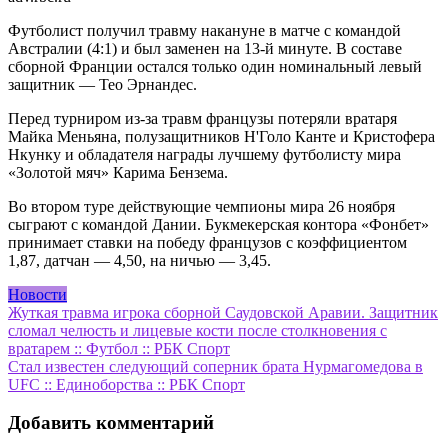
Футболист получил травму накануне в матче с командой
Австралии (4:1) и был заменен на 13-й минуте. В составе
сборной Франции остался только один номинальный левый
защитник — Тео Эрнандес.
Перед турниром из-за травм французы потеряли вратаря
Майка Меньяна, полузащитников Н'Голо Канте и Кристофера
Нкунку и обладателя награды лучшему футболисту мира
«Золотой мяч» Карима Бензема.
Во втором туре действующие чемпионы мира 26 ноября
сыграют с командой Дании. Букмекерская контора «Фонбет»
принимает ставки на победу французов с коэффициентом
1,87, датчан — 4,50, на ничью — 3,45.
Новости
Навигация
Жуткая травма игрока сборной Саудовской Аравии. Защитник
сломал челюсть и лицевые кости после столкновения с
по
вратарем :: Футбол :: РБК Спорт
записям
Стал известен следующий соперник брата Нурмагомедова в
UFC :: Единоборства :: РБК Спорт
Добавить комментарий