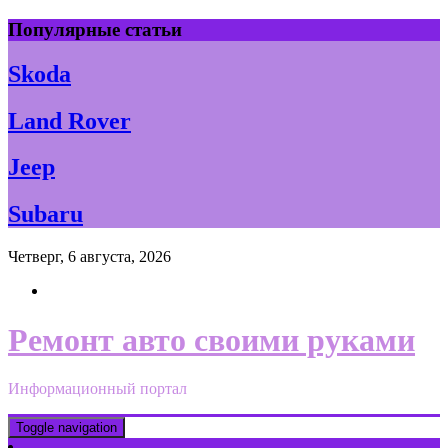
Skip
Популярные статьи
to
content
Skoda
Land Rover
Jeep
Subaru
Четверг, 6 августа, 2026
Ремонт авто своими руками
Информационный портал
Toggle navigation