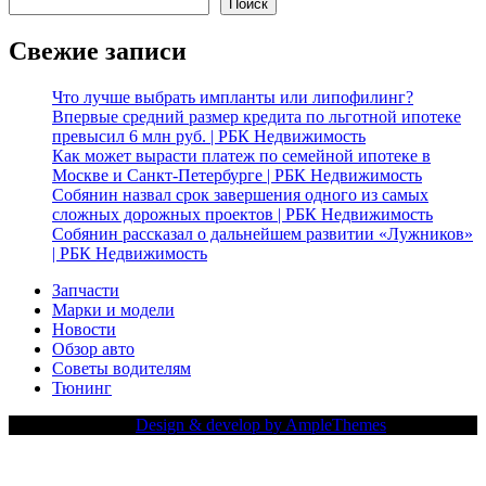
Поиск
Свежие записи
Что лучше выбрать импланты или липофилинг?
Впервые средний размер кредита по льготной ипотеке
превысил 6 млн руб. | РБК Недвижимость
Как может вырасти платеж по семейной ипотеке в
Москве и Санкт-Петербурге | РБК Недвижимость
Собянин назвал срок завершения одного из самых
сложных дорожных проектов | РБК Недвижимость
Собянин рассказал о дальнейшем развитии «Лужников»
| РБК Недвижимость
Запчасти
Марки и модели
Новости
Обзор авто
Советы водителям
Тюнинг
Copy Right Text |
Design & develop by AmpleThemes