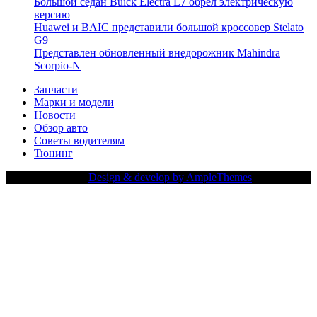
Большой седан Buick Electra L7 обрел электрическую
версию
Huawei и BAIC представили большой кроссовер Stelato
G9
Представлен обновленный внедорожник Mahindra
Scorpio-N
Запчасти
Марки и модели
Новости
Обзор авто
Советы водителям
Тюнинг
Copy Right Text |
Design & develop by AmpleThemes