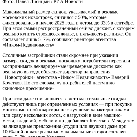
Фото: Павел Лисицын / РИА Новости
Максимальный размер скидок, указываемый в рекламе
московских новостроек, снизился с 50%, которые
фиксировались в начале 2025 года и летом, до 33% в сентябре.
При этом самый распространенный сейчас дисконт, с которым
реально купить строящееся жилье, в пять-шесть раз ниже. Он
составляет лишь 5–7%, сообщают риелторы агентства
«Инком-Недвижимость».
Столичные застройщики стали скромнее при указании
размера скидок в рекламе, поскольку потребители перестали
воспринимать декларируемые чрезмерные дисконты как
реальную выгоду, объясняет директор направления
«Новостройки» агентства «Инком-Недвижимость» Валерий
Кочетков. По его словам, «у потребителей наступило
скидочное пресыщение».
При этом даже снизившиеся за лето максимальные скидки
действуют лишь при определенных условиях — при покупке
многокомнатной квартиры не с лучшими характеристиками
или сразу нескольких лотов, с нагрузкой в виде машино-
места, кладовой, мебели и пр., добавляет Кочетков. Между тем
на ликвидные предложения (студии или двушки) даже при
100%-ной оплате реальные максимальные скидки составят