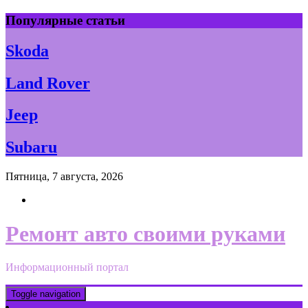
Skip
Популярные статьи
to
content
Skoda
Land Rover
Jeep
Subaru
Пятница, 7 августа, 2026
Ремонт авто своими руками
Информационный портал
Toggle navigation