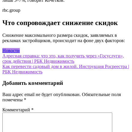
лишь 5–7%, говорит Кочетков.
rbc.group
Что сопровождает снижение скидок
Снижение максимального размера скидок, заявляемых в
рекламах застройщиков, происходит на фоне двух факторов:
Новости
Навигация
Адресная справка: что это, как получить через «Госуслуги»,
срок действия | РБК Недвижимость
по
Как перевести садовый дом в жилой. Инструкция Росреестра |
записям
РБК Недвижимость
Добавить комментарий
Ваш адрес email не будет опубликован.
Обязательные поля
помечены
*
Комментарий
*