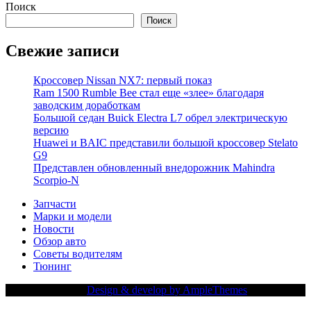
Поиск
Поиск
Свежие записи
Кроссовер Nissan NX7: первый показ
Ram 1500 Rumble Bee стал еще «злее» благодаря
заводским доработкам
Большой седан Buick Electra L7 обрел электрическую
версию
Huawei и BAIC представили большой кроссовер Stelato
G9
Представлен обновленный внедорожник Mahindra
Scorpio-N
Запчасти
Марки и модели
Новости
Обзор авто
Советы водителям
Тюнинг
Copy Right Text |
Design & develop by AmpleThemes