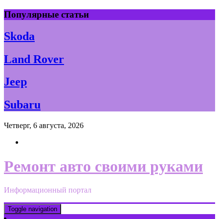
Skip
Популярные статьи
to
content
Skoda
Land Rover
Jeep
Subaru
Четверг, 6 августа, 2026
Ремонт авто своими руками
Информационный портал
Toggle navigation