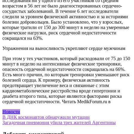
исследования ни у одного из его участников со средним
возрастом в 56 лет не было диагностированных сердечно-
сосудистых заболеваний. В течение 6 лет исследователи
следили за уровнем физической активностью и за историями
болезни добровольцев. Было установлено, что у взрослых,
которые тратили от 150 до 300 минут в неделю на умеренные
физические нагрузки, риск сердечной недостаточности
сокращался на 63%.
Упражнения на выносливость укрепляют сердце мужчинам
При этом у тех участников, который расходовали от 75 до 150
минут в неделю на интенсивные физические тренировки,
опасность сердечной недостаточности сокращалась на 66%.
Есть много причин, по которым тренировки уменьшают риск
болезней сердца. К примеру, физическая активность
предотвращает увеличение веса и связанные с этим
кардиометаболические расстройства вроде гипертонии и
диабета второго типа, которые являются факторами риска
сердечной недостаточности.
Читать MedikForum.ru в
Новости
Навигация
В ДНК космонавтов обнаружили мутации
Загадочная пневмония убила трех жителей Аргентины
по