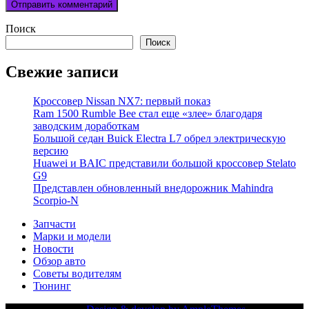
Поиск
Поиск
Свежие записи
Кроссовер Nissan NX7: первый показ
Ram 1500 Rumble Bee стал еще «злее» благодаря
заводским доработкам
Большой седан Buick Electra L7 обрел электрическую
версию
Huawei и BAIC представили большой кроссовер Stelato
G9
Представлен обновленный внедорожник Mahindra
Scorpio-N
Запчасти
Марки и модели
Новости
Обзор авто
Советы водителям
Тюнинг