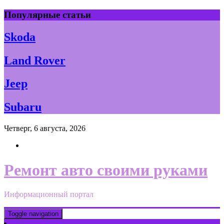
Skip
Популярные статьи
to
content
Skoda
Land Rover
Jeep
Subaru
Четверг, 6 августа, 2026
Ремонт авто своими руками
Информационный портал
Toggle navigation