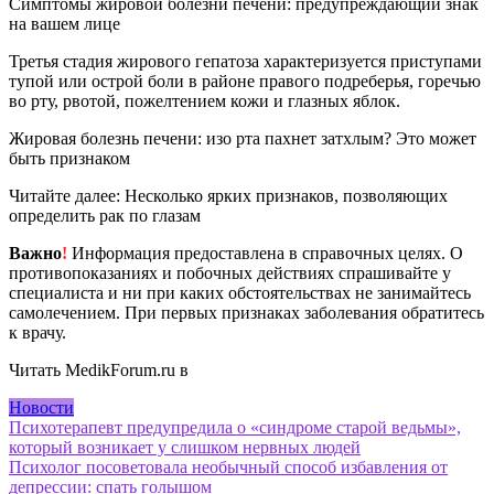
Симптомы жировой болезни печени: предупреждающий знак
на вашем лице
Третья стадия жирового гепатоза характеризуется приступами
тупой или острой боли в районе правого подреберья, горечью
во рту, рвотой, пожелтением кожи и глазных яблок.
Жировая болезнь печени: изо рта пахнет затхлым? Это может
быть признаком
Читайте далее: Несколько ярких признаков, позволяющих
определить рак по глазам
Важно
!
Информация предоставлена в справочных целях. О
противопоказаниях и побочных действиях спрашивайте у
специалиста и ни при каких обстоятельствах не занимайтесь
самолечением. При первых признаках заболевания обратитесь
к врачу.
Читать MedikForum.ru в
Новости
Навигация
Психотерапевт предупредила о «синдроме старой ведьмы»,
который возникает у слишком нервных людей
по
Психолог посоветовала необычный способ избавления от
записям
депрессии: спать голышом