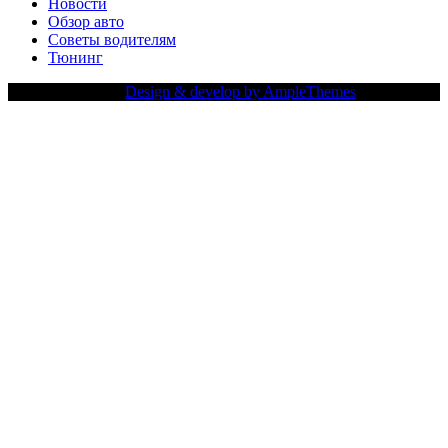
Новости
Обзор авто
Советы водителям
Тюнинг
Copy Right Text |
Design & develop by AmpleThemes