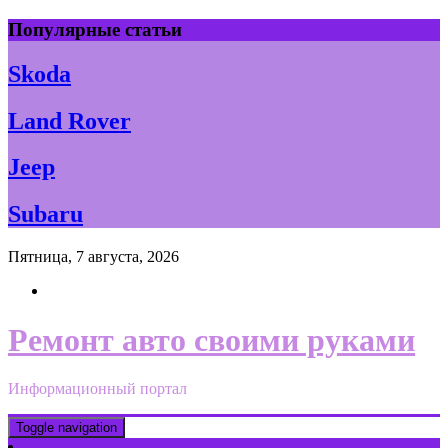
Skip
Популярные статьи
to
content
Skoda
Land Rover
Jeep
Subaru
Пятница, 7 августа, 2026
Ремонт авто своими руками
Информационный портал
Toggle navigation