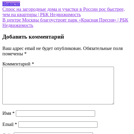
Новости
Навигация
Спрос на загородные дома и участки в России рос быстрее,
чем на квартиры | РБК Недвижимость
по
В центре Москвы благоустроят парк «Красная Пресня» | РБК
записям
Недвижимость
Добавить комментарий
Ваш адрес email не будет опубликован.
Обязательные поля
помечены
*
Комментарий
*
Имя
*
Email
*