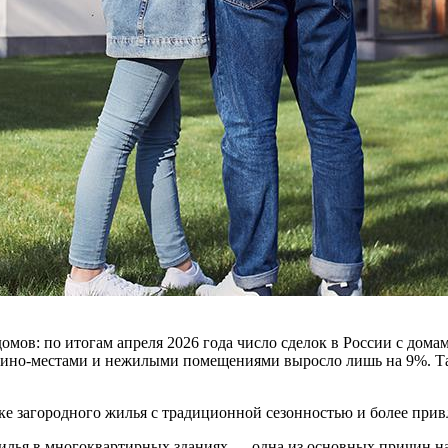
мов: по итогам апреля 2026 года число сделок в России с дома
ашино-местами и нежилыми помещениями выросло лишь на 9%. Так
ке загородного жилья с традиционной сезонностью и более при
жилья в многоквартирных зданиях — одна из основных причин н