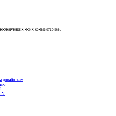
ля последующих моих комментариев.
им доработкам
сию
9
o-N