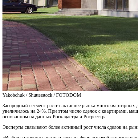
Yakobchuk / Shutterstock / FOTODOM
Загородный сегмент растет активнее рынка многоквартирных до
увеличилось на 24%. При этом число сделок с квартирами, м
основанном на данных Роскадастра и Росреестра.
Эксперты связывают более активный рост числа сделок на рын
«Выбор в сторону частного дома на фоне высокой стоимости 