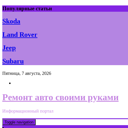
Skip
Популярные статьи
to
content
Skoda
Land Rover
Jeep
Subaru
Пятница, 7 августа, 2026
Ремонт авто своими руками
Информационный портал
Toggle navigation