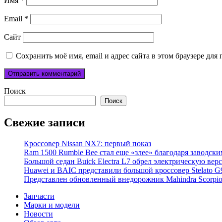
Имя
*
Email
*
Сайт
Сохранить моё имя, email и адрес сайта в этом браузере д
Поиск
Поиск
Свежие записи
Кроссовер Nissan NX7: первый показ
Ram 1500 Rumble Bee стал еще «злее» благодаря заводск
Большой седан Buick Electra L7 обрел электрическую вер
Huawei и BAIC представили большой кроссовер Stelato G
Представлен обновленный внедорожник Mahindra Scorpi
Запчасти
Марки и модели
Новости