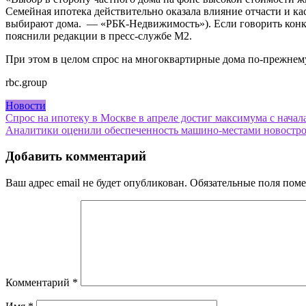
Семейная ипотека действительно оказала влияние отчасти и ка
выбирают дома. — «РБК-Недвижимость»). Если говорить конкр
пояснили редакции в пресс-службе М2.
При этом в целом спрос на многоквартирные дома по-прежнему
rbc.group
Новости
Навигация
Спрос на ипотеку в Москве в апреле достиг максимума с начал
Аналитики оценили обеспеченность машино-местами новостр
по
записям
Добавить комментарий
Ваш адрес email не будет опубликован.
Обязательные поля пом
Комментарий
*