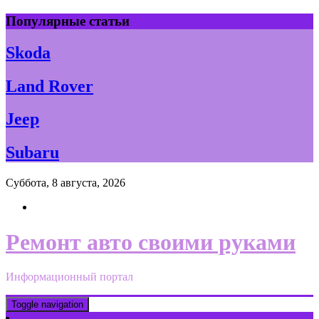
Skip
Популярные статьи
to
content
Skoda
Land Rover
Jeep
Subaru
Суббота, 8 августа, 2026
Ремонт авто своими руками
Информационный портал
Toggle navigation