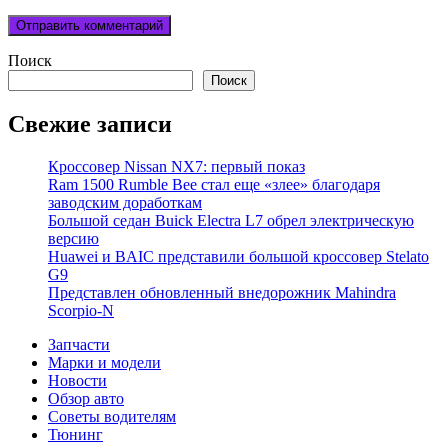
Поиск
Поиск
Свежие записи
Кроссовер Nissan NX7: первый показ
Ram 1500 Rumble Bee стал еще «злее» благодаря
заводским доработкам
Большой седан Buick Electra L7 обрел электрическую
версию
Huawei и BAIC представили большой кроссовер Stelato
G9
Представлен обновленный внедорожник Mahindra
Scorpio-N
Запчасти
Марки и модели
Новости
Обзор авто
Советы водителям
Тюнинг