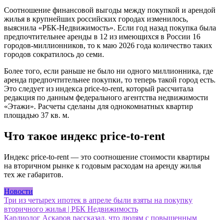
Соотношение финансовой выгоды между покупкой и арендой
жилья в крупнейших российских городах изменилось,
выяснила «РБК-Недвижимость». Если год назад покупка была
предпочтительнее аренды в 12 из имеющихся в России 16
городов-миллионников, то к маю 2026 года количество таких
городов сократилось до семи.
Более того, если раньше не было ни одного миллионника, где
аренда предпочтительнее покупки, то теперь такой город есть.
Это следует из индекса price-to-rent, который рассчитала
редакция по данным федерального агентства недвижимости
«Этажи». Расчеты сделаны для однокомнатных квартир
площадью 37 кв. м.
Что такое индекс price-to-rent
Индекс price-to-rent — это соотношение стоимости квартиры
на вторичном рынке к годовым расходам на аренду жилья
тех же габаритов.
Новости
Навигация
Три из четырех ипотек в апреле были взяты на покупку
вторичного жилья | РБК Недвижимость
по
Кардиолог Аскаров рассказал, что людям с повышенным