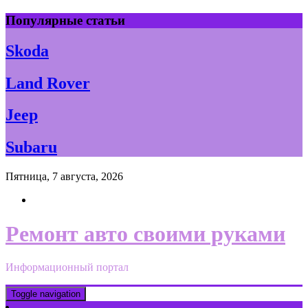
Skip
Популярные статьи
to
content
Skoda
Land Rover
Jeep
Subaru
Пятница, 7 августа, 2026
Ремонт авто своими руками
Информационный портал
Toggle navigation