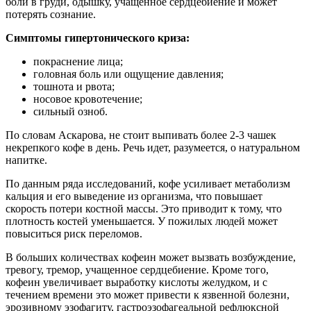
боли в груди, одышку, учащенное сердцебиение и может
потерять сознание.
Симптомы гипертонического криза:
покраснение лица;
головная боль или ощущение давления;
тошнота и рвота;
носовое кровотечение;
сильный озноб.
По словам Аскарова, не стоит выпивать более 2-3 чашек
некрепкого кофе в день. Речь идет, разумеется, о натуральном
напитке.
По данным ряда исследований, кофе усиливает метаболизм
кальция и его выведение из организма, что повышает
скорость потери костной массы. Это приводит к тому, что
плотность костей уменьшается. У пожилых людей может
повыситься риск переломов.
В больших количествах кофеин может вызвать возбуждение,
тревогу, тремор, учащенное сердцебиение. Кроме того,
кофеин увеличивает выработку кислоты желудком, и с
течением времени это может привести к язвенной болезни,
эрозивному эзофагиту, гастроэзофагеальной рефлюксной