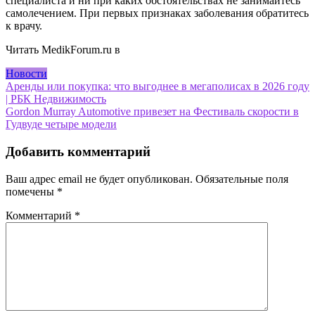
специалиста и ни при каких обстоятельствах не занимайтесь
самолечением. При первых признаках заболевания обратитесь
к врачу.
Читать MedikForum.ru в
Новости
Навигация
Аренды или покупка: что выгоднее в мегаполисах в 2026 году
| РБК Недвижимость
по
Gordon Murray Automotive привезет на Фестиваль скорости в
записям
Гудвуде четыре модели
Добавить комментарий
Ваш адрес email не будет опубликован.
Обязательные поля
помечены
*
Комментарий
*