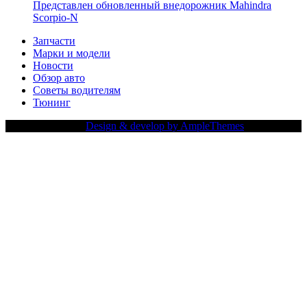
Представлен обновленный внедорожник Mahindra
Scorpio-N
Запчасти
Марки и модели
Новости
Обзор авто
Советы водителям
Тюнинг
Copy Right Text |
Design & develop by AmpleThemes