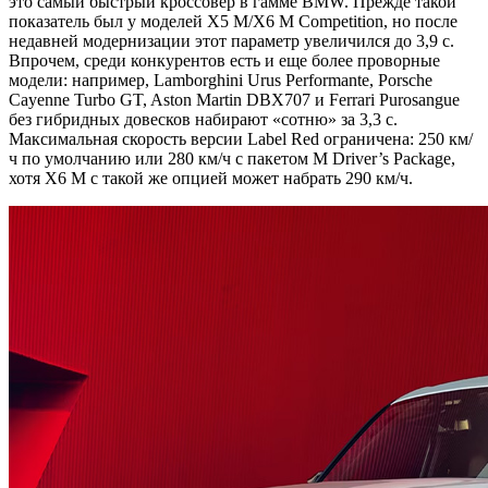
это самый быстрый кроссовер в гамме BMW. Прежде такой
показатель был у моделей X5 M/X6 M Competition, но после
недавней модернизации этот параметр увеличился до 3,9 с.
Впрочем, среди конкурентов есть и еще более проворные
модели: например, Lamborghini Urus Performante, Porsche
Cayenne Turbo GT, Aston Martin DBX707 и Ferrari Purosangue
без гибридных довесков набирают «сотню» за 3,3 с.
Максимальная скорость версии Label Red ограничена: 250 км/
ч по умолчанию или 280 км/ч с пакетом M Driver’s Package,
хотя X6 M с такой же опцией может набрать 290 км/ч.