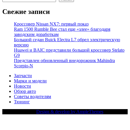
Свежие записи
Кроссовер Nissan NX7: первый показ
Ram 1500 Rumble Bee стал еще «злее» благодаря
заводским доработкам
Большой седан Buick Electra L7 обрел электрическую
версию
Huawei и BAIC представили большой кроссовер Stelato
G9
Представлен обновленный внедорожник Mahindra
Scorpio-N
Запчасти
Марки и модели
Новости
Обзор авто
Советы водителям
Тюнинг
Copy Right Text |
Design & develop by AmpleThemes