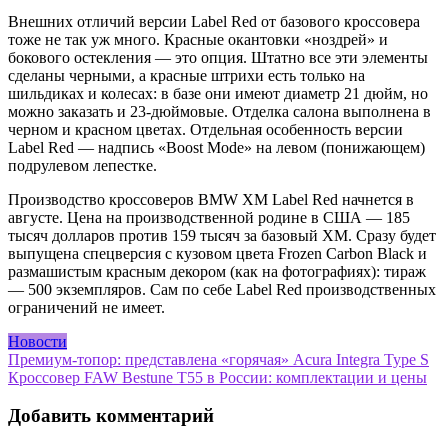
Внешних отличий версии Label Red от базового кроссовера
тоже не так уж много. Красные окантовки «ноздрей» и
бокового остекления — это опция. Штатно все эти элементы
сделаны черными, а красные штрихи есть только на
шильдиках и колесах: в базе они имеют диаметр 21 дюйм, но
можно заказать и 23-дюймовые. Отделка салона выполнена в
черном и красном цветах. Отдельная особенность версии
Label Red — надпись «Boost Mode» на левом (понижающем)
подрулевом лепестке.
Производство кроссоверов BMW XM Label Red начнется в
августе. Цена на производственной родине в США — 185
тысяч долларов против 159 тысяч за базовый XM. Сразу будет
выпущена спецверсия с кузовом цвета Frozen Carbon Black и
размашистым красным декором (как на фотографиях): тираж
— 500 экземпляров. Сам по себе Label Red производственных
ограничений не имеет.
Новости
Навигация
Премиум-топор: представлена «горячая» Acura Integra Type S
Кроссовер FAW Bestune T55 в России: комплектации и цены
по
записям
Добавить комментарий