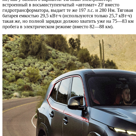
встроенный в восьмиступенчатый «автомат» ZF вместо
гидротрансформатора, выдает те же 197 л.с. и 280 Нм. Тяговая
батарея емкостью 29,5 кВт∙ч (используются только 25,7 кВт∙ч)
такая же, но полной зарядки должно хватить уже на 75—83 км
пробега в электрическом режиме (вместо 82—88 км).