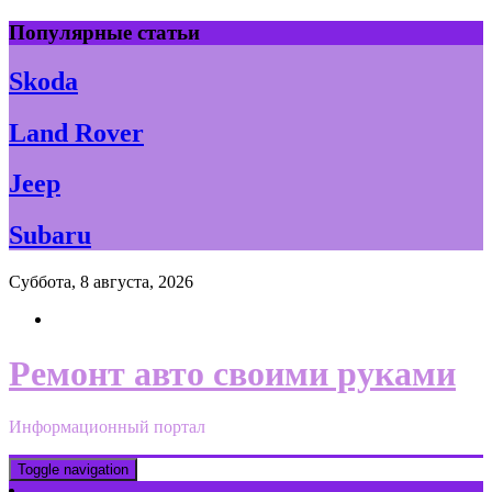
Skip
Популярные статьи
to
content
Skoda
Land Rover
Jeep
Subaru
Суббота, 8 августа, 2026
Ремонт авто своими руками
Информационный портал
Toggle navigation