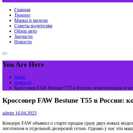
Главная
Тюнинг
Марки и модели
Советы водителям
Обзор авто
Запчасти
Новости
You Are Here
Home
Новости
Кроссовер FAW Bestune T55 в России: комплектации и ц
Кроссовер FAW Bestune T55 в России: 
admin
16.04.2023
Концерн FAW объявил о старте продаж сразу двух новых моделе
логотипом и отдельной дилерской сетью. Однако у нас эти м