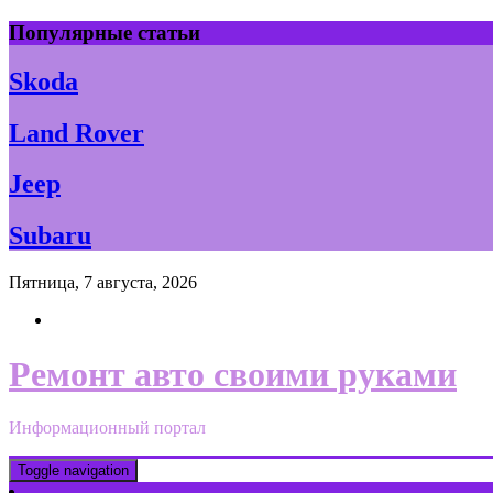
Skip
Популярные статьи
to
content
Skoda
Land Rover
Jeep
Subaru
Пятница, 7 августа, 2026
Ремонт авто своими руками
Информационный портал
Toggle navigation